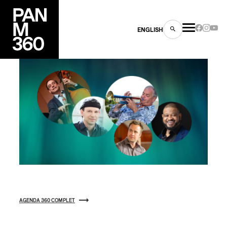
ENGLISH
es
s
AGENDA 360 COMPLET
ns