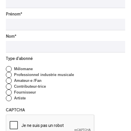
Lanaudière 2026
| Macbeth, une tragédie
Prénom
*
portée par des voix
d’exceptions
Par Chloé Rouffignac
Nom
*
CRITIQUE DE CONCERT
ROCK
/
POP
OSHEAGA 2026 I Not For
Radio se réincarne sur la
Type d'abonné
scène de la Forêt
Mélomane
Par Stephan Boissonneault
Professionnel industrie musicale
CRITIQUE DE CONCERT
ROCK
Amateur-e /Fan
Contributeur-trice
OSHEAGA 2026 I Viagra
Fournisseur
Boys au centre d’un
Artiste
gigantesque défouloir
CAPTCHA
Par Marc-Antoine Bernier
CRITIQUE DE CONCERT
ROCK
/
PUNK
OSHEAGA 2026 I