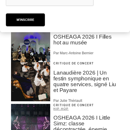
Turnstile, fièvre
technicolore
Par Marc-Antoine Bernier
M'INSCRIRE
CRITIQUE DE CONCERT
POP
/
ROCK
OSHEAGA 2026 I Filles
hot au musée
Par Marc-Antoine Bernier
CRITIQUE DE CONCERT
Lanaudière 2026 | Un
festin symphonique en
quatre services, signé Liu
et Payare
Par Julie Thériault
CRITIQUE DE CONCERT
HIP HOP
OSHEAGA 2026 I Little
Simz: classe
décontractée, énergie