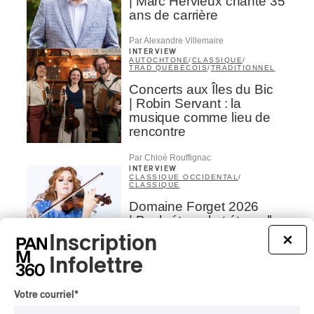
| Marc Hervieux chante 35
ans de carrière
Par Alexandre Villemaire
INTERVIEW
AUTOCHTONE
/
CLASSIQUE
/
TRAD QUÉBÉCOIS
/
TRADITIONNEL
Concerts aux Îles du Bic
| Robin Servant : la
musique comme lieu de
rencontre
Par Chloé Rouffignac
INTERVIEW
CLASSIQUE OCCIDENTAL
/
CLASSIQUE
Domaine Forget 2026
| Bach éternel et éternelles
passions avec Rachel
Inscription
×
Barton Pine
Infolettre
Par Alexandre Villemaire
CRITIQUE DE CONCERT
Votre courriel
*
CLASSIQUE OCCIDENTAL
/
CLASSIQUE