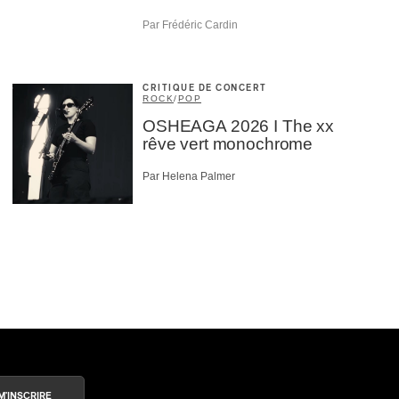
Par Frédéric Cardin
CRITIQUE DE CONCERT
ROCK
/
POP
OSHEAGA 2026 I The xx
rêve vert monochrome
Par Helena Palmer
M'INSCRIRE