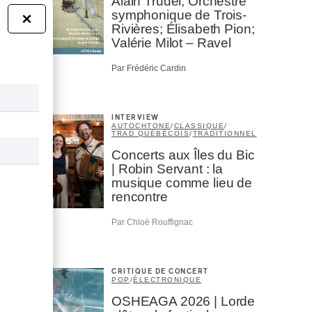
Alain Trudel; Orchestre
symphonique de Trois-
×
Rivières; Élisabeth Pion;
Valérie Milot – Ravel
Par Frédéric Cardin
INTERVIEW
AUTOCHTONE
/
CLASSIQUE
/
TRAD QUÉBÉCOIS
/
TRADITIONNEL
Concerts aux Îles du Bic
| Robin Servant : la
musique comme lieu de
rencontre
Par Chloé Rouffignac
CRITIQUE DE CONCERT
POP
/
ÉLECTRONIQUE
OSHEAGA 2026 | Lorde