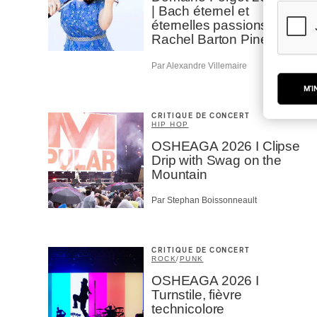
| Bach éternel et
éternelles passions avec
Rachel Barton Pine
Par Alexandre Villemaire
M'I
CRITIQUE DE CONCERT
HIP HOP
OSHEAGA 2026 I Clipse
Drip with Swag on the
Mountain
Par Stephan Boissonneault
CRITIQUE DE CONCERT
ROCK
/
PUNK
OSHEAGA 2026 I
Turnstile, fièvre
technicolore