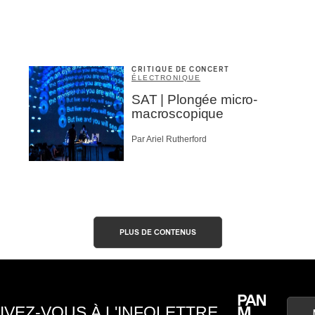
CRITIQUE DE CONCERT
ÉLECTRONIQUE
SAT | Plongée micro-
macroscopique
Par Ariel Rutherford
PLUS DE CONTENUS
IVEZ-VOUS À L'INFOLETTRE