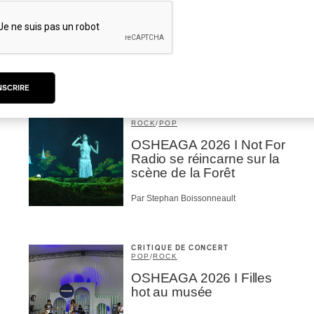
| Macbeth, une tragédie
portée par des voix
d’exceptions
Par Chloé Rouffignac
NSCRIRE
CRITIQUE DE CONCERT
ROCK
/
POP
OSHEAGA 2026 I Not For
Radio se réincarne sur la
scène de la Forêt
Par Stephan Boissonneault
CRITIQUE DE CONCERT
POP
/
ROCK
OSHEAGA 2026 I Filles
hot au musée