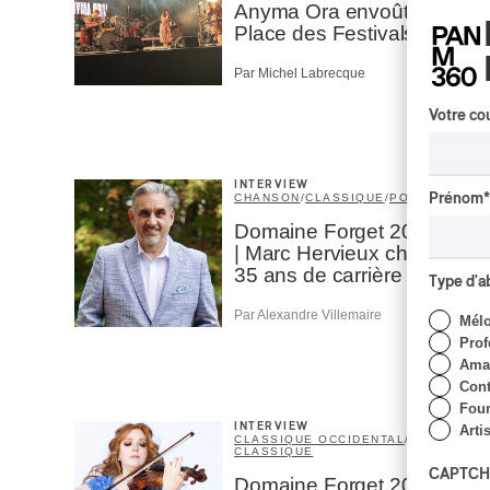
Anyma Ora envoûte la
Place des Festivals
Par Michel Labrecque
Votre cou
INTERVIEW
Prénom
*
CHANSON
/
CLASSIQUE
/
POP
Domaine Forget 2026
| Marc Hervieux chante
35 ans de carrière
Type d'
Par Alexandre Villemaire
Mél
Prof
Amat
Cont
Four
INTERVIEW
Arti
CLASSIQUE OCCIDENTAL
/
CLASSIQUE
CAPTCH
Domaine Forget 2026