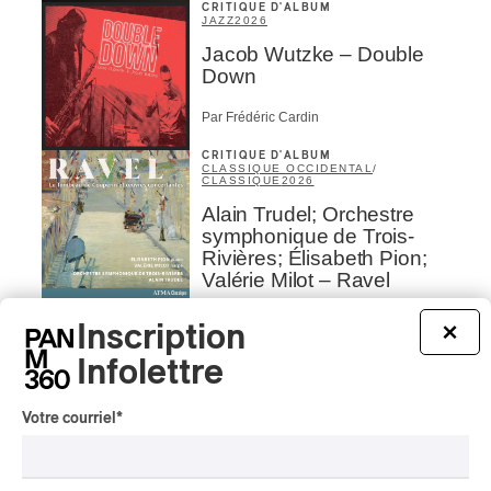
CRITIQUE D'ALBUM
JAZZ
2026
Jacob Wutzke – Double
Down
Par Frédéric Cardin
CRITIQUE D'ALBUM
CLASSIQUE OCCIDENTAL
/
CLASSIQUE
2026
Alain Trudel; Orchestre
symphonique de Trois-
Rivières; Élisabeth Pion;
Valérie Milot – Ravel
Par Frédéric Cardin
Inscription
×
INTERVIEW
CHANSON
/
CLASSIQUE
/
POP
Infolettre
Domaine Forget 2026
| Marc Hervieux chante 35
Votre courriel
*
ans de carrière
Par Alexandre Villemaire
INTERVIEW