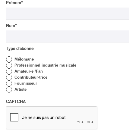
Prénom
*
AUTOCHTONE
/
CLASSIQUE
/
TRAD QUÉBÉCOIS
/
TRADITIONNEL
Concerts aux Îles du Bic
| Robin Servant : la
Nom
*
musique comme lieu de
rencontre
Par Chloé Rouffignac
Type d'abonné
INTERVIEW
CLASSIQUE OCCIDENTAL
/
CLASSIQUE
Mélomane
Domaine Forget 2026
Professionnel industrie musicale
| Bach éternel et éternelles
Amateur-e /Fan
passions avec Rachel
Contributeur-trice
Barton Pine
Fournisseur
Artiste
Par Alexandre Villemaire
CRITIQUE DE CONCERT
CAPTCHA
CLASSIQUE OCCIDENTAL
/
CLASSIQUE
Lanaudière 2026
| Macbeth, une tragédie
portée par des voix
d’exceptions