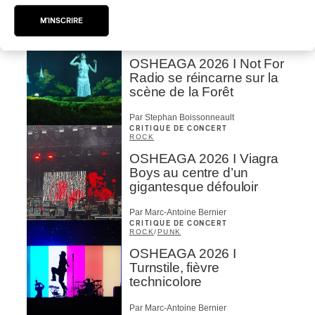
M'INSCRIRE
Par Chloé Rouffignac
CRITIQUE DE CONCERT
ROCK
/
POP
OSHEAGA 2026 I Not For
Radio se réincarne sur la
scène de la Forêt
Par Stephan Boissonneault
CRITIQUE DE CONCERT
ROCK
OSHEAGA 2026 I Viagra
Boys au centre d’un
gigantesque défouloir
Par Marc-Antoine Bernier
CRITIQUE DE CONCERT
ROCK
/
PUNK
OSHEAGA 2026 I
Turnstile, fièvre
technicolore
Par Marc-Antoine Bernier