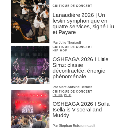
CRITIQUE DE CONCERT
Lanaudière 2026 | Un
festin symphonique en
quatre services, signé Liu
et Payare
Par Julie Thériault
CRITIQUE DE CONCERT
HIP HOP
OSHEAGA 2026 I Little
Simz: classe
décontractée, énergie
phénoménale
Par Marc-Antoine Bernier
CRITIQUE DE CONCERT
ROCK
/
POP
OSHEAGA 2026 I Sofia
Isella is Visceral and
Muddy
Par Stephan Boissonneault