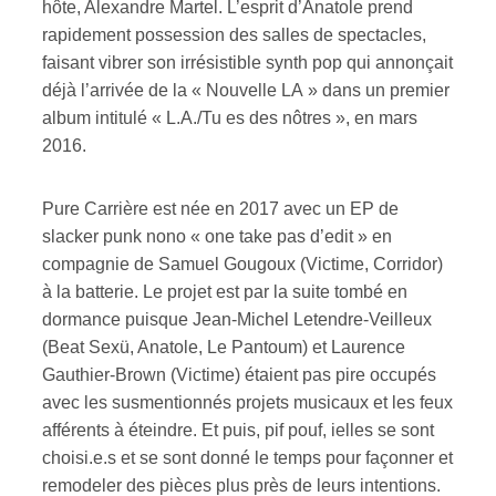
hôte, Alexandre Martel. L’esprit d’Anatole prend
rapidement possession des salles de spectacles,
ires
faisant vibrer son irrésistible synth pop qui annonçait
déjà l’arrivée de la « Nouvelle LA » dans un premier
n
album intitulé « L.A./Tu es des nôtres », en mars
lité
2016.
Pure Carrière est née en 2017 avec un EP de
slacker punk nono « one take pas d’edit » en
compagnie de Samuel Gougoux (Victime, Corridor)
à la batterie. Le projet est par la suite tombé en
dormance puisque Jean-Michel Letendre-Veilleux
(Beat Sexü, Anatole, Le Pantoum) et Laurence
Gauthier-Brown (Victime) étaient pas pire occupés
avec les susmentionnés projets musicaux et les feux
afférents à éteindre. Et puis, pif pouf, ielles se sont
choisi.e.s et se sont donné le temps pour façonner et
remodeler des pièces plus près de leurs intentions.