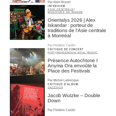
Par Alain Brunet
INTERVIEW
ASIE CENTRALE
/
MUSIQUES DU MONDE
Orientalys 2026 | Alex
Iskandar : porteur de
traditions de l’Asie centrale
à Montréal
Par Frédéric Cardin
CRITIQUE DE CONCERT
POP
/
INDIGENOUS SOUL MUSIC
Présence Autochtone I
Anyma Ora envoûte la
Place des Festivals
Par Michel Labrecque
CRITIQUE D'ALBUM
JAZZ
2026
Jacob Wutzke – Double
Down
Par Frédéric Cardin