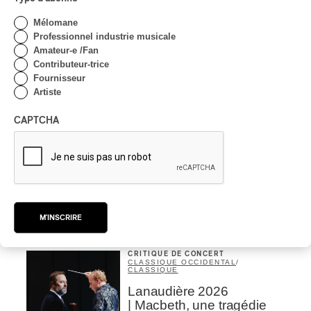
Par Michel Labrecque
Mélomane
INTERVIEW
AUTOCHTONE
/
CLASSIQUE
/
Professionnel industrie musicale
TRAD QUÉBÉCOIS
/
TRADITIONNEL
Amateur-e /Fan
Concerts aux Îles du Bic
Contributeur-trice
| Robin Servant : la
Fournisseur
musique comme lieu de
Artiste
rencontre
CAPTCHA
Par Chloé Rouffignac
INTERVIEW
CLASSIQUE OCCIDENTAL
/
CLASSIQUE
Domaine Forget 2026
| Bach éternel et éternelles
passions avec Rachel
Barton Pine
M'INSCRIRE
Par Alexandre Villemaire
CRITIQUE DE CONCERT
CLASSIQUE OCCIDENTAL
/
CLASSIQUE
Lanaudière 2026
| Macbeth, une tragédie