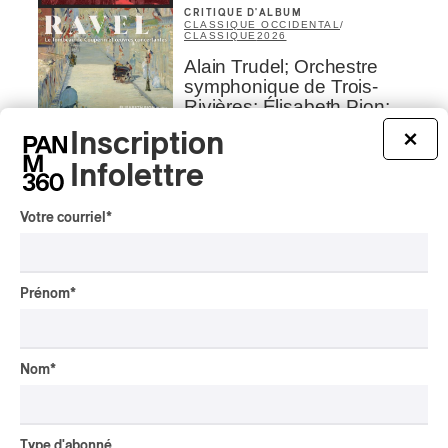
CRITIQUE D'ALBUM
CLASSIQUE OCCIDENTAL
/
CLASSIQUE
2026
Alain Trudel; Orchestre
symphonique de Trois-
Rivières; Élisabeth Pion;
Valérie Milot – Ravel
Inscription
×
Par Frédéric Cardin
Infolettre
INTERVIEW
CHANSON
/
CLASSIQUE
/
POP
Votre courriel
*
Domaine Forget 2026
| Marc Hervieux chante 35
ans de carrière
Prénom
*
Par Alexandre Villemaire
INTERVIEW
HIP HOP
/
MAORI TRADITIONAL MUSIC
/
RAP
Présence Autochtone I
Nom
*
Rei: décoloniser par le rap
maori, procurer du
bonheur
Type d'abonné