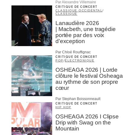
Infolettre
Par Alexandre Villemaire
CRITIQUE DE CONCERT
CLASSIQUE OCCIDENTAL
/
Votre courriel
*
CLASSIQUE
Lanaudière 2026
| Macbeth, une tragédie
portée par des voix
Prénom
*
d’exception
Par Chloé Rouffignac
CRITIQUE DE CONCERT
Nom
*
POP
/
ÉLECTRONIQUE
OSHEAGA 2026 | Lorde
clôture le festival Osheaga
au rythme de son propre
Type d'abonné
cœur
Mélomane
Par Stephan Boissonneault
Professionnel industrie musicale
CRITIQUE DE CONCERT
Amateur-e /Fan
HIP HOP
Contributeur-trice
OSHEAGA 2026 I Clipse
Fournisseur
Drip with Swag on the
Artiste
Mountain