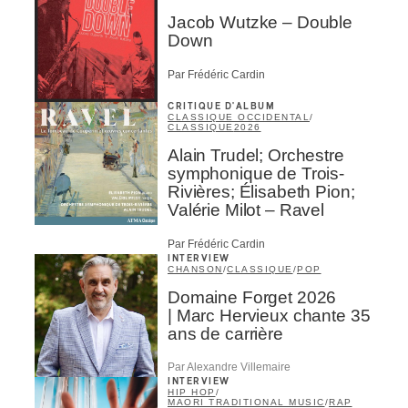
Jacob Wutzke – Double
Down
Par Frédéric Cardin
CRITIQUE D'ALBUM
CLASSIQUE OCCIDENTAL
/
CLASSIQUE
2026
Alain Trudel; Orchestre
symphonique de Trois-
Rivières; Élisabeth Pion;
Valérie Milot – Ravel
Par Frédéric Cardin
INTERVIEW
CHANSON
/
CLASSIQUE
/
POP
Domaine Forget 2026
| Marc Hervieux chante 35
ans de carrière
Par Alexandre Villemaire
INTERVIEW
HIP HOP
/
MAORI TRADITIONAL MUSIC
/
RAP