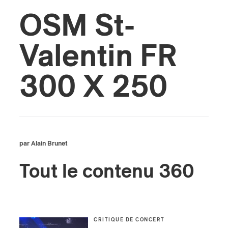
OSM St-
s
Valentin FR
300 X 250
par Alain Brunet
Tout le contenu 360
CRITIQUE DE CONCERT