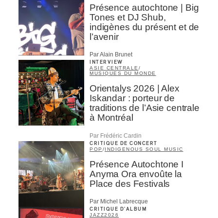
Présence autochtone | Big
Tones et DJ Shub,
ires
indigènes du présent et de
l’avenir
n
Par Alain Brunet
lité
INTERVIEW
ASIE CENTRALE
/
MUSIQUES DU MONDE
Orientalys 2026 | Alex
Iskandar : porteur de
traditions de l’Asie centrale
à Montréal
Par Frédéric Cardin
CRITIQUE DE CONCERT
POP
/
INDIGENOUS SOUL MUSIC
Présence Autochtone I
Anyma Ora envoûte la
Place des Festivals
Par Michel Labrecque
CRITIQUE D'ALBUM
JAZZ
2026