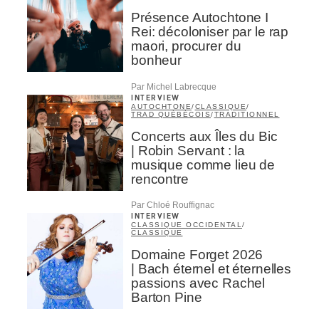
Présence Autochtone I
Rei: décoloniser par le rap
maori, procurer du
bonheur
Par Michel Labrecque
INTERVIEW
AUTOCHTONE
/
CLASSIQUE
/
TRAD QUÉBÉCOIS
/
TRADITIONNEL
Concerts aux Îles du Bic
| Robin Servant : la
musique comme lieu de
rencontre
Par Chloé Rouffignac
INTERVIEW
CLASSIQUE OCCIDENTAL
/
CLASSIQUE
Domaine Forget 2026
| Bach éternel et éternelles
passions avec Rachel
Inscription
×
Barton Pine