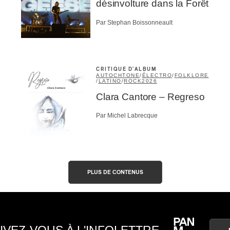
désinvolture dans la Forêt
Par Stephan Boissonneault
CRITIQUE D'ALBUM
AUTOCHTONE
/
ÉLECTRO
/
FOLKLORE
/
LATINO
/
ROCK
2026
Clara Cantore – Regreso
Par Michel Labrecque
PLUS DE CONTENUS