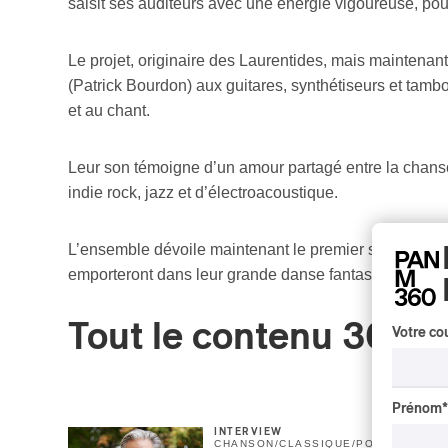
saisit ses auditeurs avec une énergie vigoureuse, pour
Le projet, originaire des Laurentides, mais maintenan
(Patrick Bourdon) aux guitares, synthétiseurs et tamb
et au chant.
Leur son témoigne d’un amour partagé entre la chanso
indie rock, jazz et d’électroacoustique.
L’ensemble dévoile maintenant le premier single de le
emporteront dans leur grande danse fantasmagorique 
Tout le contenu 360
Votre cou
Prénom
*
INTERVIEW
CHANSON
/
CLASSIQUE
/
POP