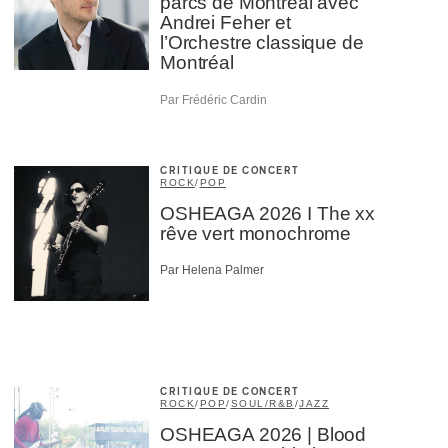
parcs de Montréal avec
Andrei Feher et
l’Orchestre classique de
Montréal
Par Frédéric Cardin
CRITIQUE DE CONCERT
ROCK
/
POP
OSHEAGA 2026 I The xx
rêve vert monochrome
Par Helena Palmer
CRITIQUE DE CONCERT
ROCK
/
POP
/
SOUL/R&B
/
JAZZ
OSHEAGA 2026 | Blood