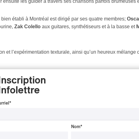
 ensuite les guider à travers ses chansons parfois brumeuses et 
t bien établi à Montréal est dirigé par ses quatre membres;
Osca
ourine,
Zak Colello
aux guitares, synthétiseurs et à la basse et
M
n et l’expérimentation texturale, ainsi qu’un heureux mélange 
ur prochain album, encore plus dansant et éclaté que leur premi
Inscription
où se rejoignent guitares enflammées, synthés sous-marins et
Infolettre
rriel
*
Nom
*
INTERVIEW
AUTOCHTONE
/
CLASSIQUE
/