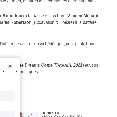
texturales, d’autres fois frénétiques et entraînantes.
r Robertson
à la basse et au chant,
Vincent Ménard
arlie Robertson
(Excavation & Poésie) à la batterie
d’influences de rock psychédélique, post-punk, house,
er (
Until the Dreams Come Through, 2021
) et vous
×
 grooves hypnotiques.
INTERVIEW
CLASSIQUE OCCIDENTAL
/