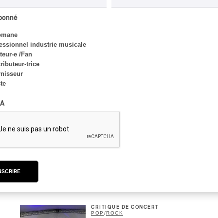
TRAD QUÉBÉCOIS
/
TRADITIONNEL
Concerts aux Îles du Bic
abonné
| Robin Servant : la
omane
musique comme lieu de
essionnel industrie musicale
rencontre
eur-e /Fan
ributeur-trice
Par Chloé Rouffignac
nisseur
ste
CRITIQUE DE CONCERT
A
ROCK
/
POP
OSHEAGA 2026 I Not For
Radio se réincarne sur la
scène de la Forêt
Par Stephan Boissonneault
NSCRIRE
CRITIQUE DE CONCERT
POP
/
ROCK