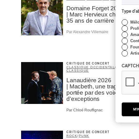
Domaine Forget 2026
Type d'
| Marc Hervieux chante
35 ans de carrière
Mél
Prof
Par Alexandre Villemaire
Amat
Cont
Four
Arti
CRITIQUE DE CONCERT
CAPTCH
CLASSIQUE OCCIDENTAL
/
CLASSIQUE
Lanaudière 2026
| Macbeth, une tragédie
portée par des voix
d’exceptions
M'I
Par Chloé Rouffignac
CRITIQUE DE CONCERT
ROCK
/
PUNK