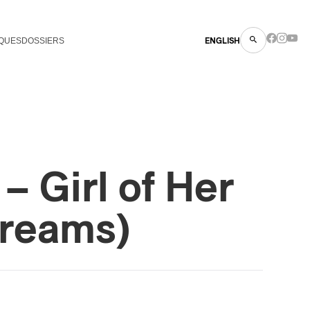
QUES
DOSSIERS
ENGLISH
– Girl of Her
reams)