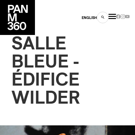
ENGLISH
SALLE
BLEUE -
ÉDIFICE
es
s
WILDER
ns