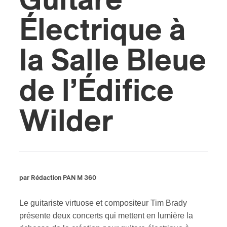
Guitare
Électrique à
ires
n
la Salle Bleue
lité
de l’Édifice
Wilder
par Rédaction PAN M 360
Le guitariste virtuose et compositeur Tim Brady
présente deux concerts qui mettent en lumière la