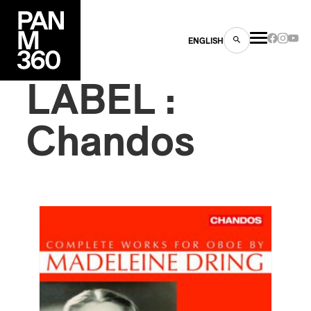
ENGLISH
LABEL :
Chandos
es
s
ns