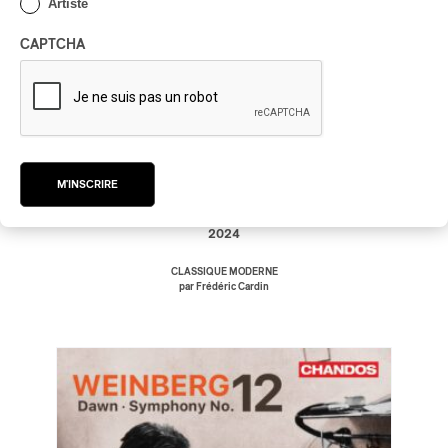
Artiste
CAPTCHA
James Ehnes; BBC Philharmonic / Sir
Andrew Davis – Stravinsky : Concerto
pour violon; Scherzo à la russe; Apollon
Musagète; Suites pour orchestre
James Ehnes; BBC Philharmonic / Sir Andrew
M'INSCRIRE
Davis – Stravinsky : Concerto pour violon; Scherzo
à la russe; Apollon Musagète; Suites pour orchestre
2024
CLASSIQUE MODERNE
par Frédéric Cardin