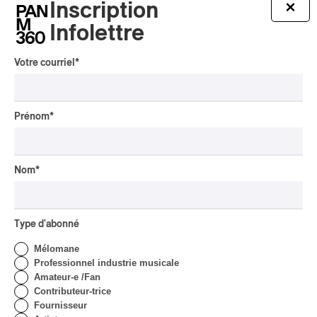
nos 6, 13 and 15
Inscription
×
Arcadia Quartet – Weinberg : Quartets nos 6, 13
Infolettre
and 15
2024
Votre courriel
*
CLASSIQUE MODERNE
par Frédéric Cardin
Prénom
*
Nom
*
Type d'abonné
Mélomane
Professionnel industrie musicale
Amateur-e /Fan
Contributeur-trice
Fournisseur