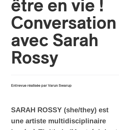
être en vie !
ires
Conversation
n
avec Sarah
lité
Rossy
Entrevue réalisée par Varun Swarup
SARAH ROSSY (she/they) est
une artiste multidisciplinaire