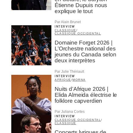
Étienne Dupuis nous
explique le tout
Par Alain Brunet
INTERVIEW
CLASSIQUE
/
CLASSIQUE OCCIDENTAL
Domaine Forget 2026 |
L’Orchestre national des
jeunes du Canada selon
deux interprètes
Par Julie Thériault
INTERVIEW
AFRIQUE
/
MORNA
Nuits d’Afrique 2026 |
Elida Almeida électrise le
folklore capverdien
Par Juliana Cortes
INTERVIEW
CLASSIQUE OCCIDENTAL
/
CLASSIQUE
Concerts lyriques de