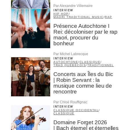
Par Alexandre Villemaire
INTERVIEW
HIP HOP
/
MAORI TRADITIONAL MUSIC
/
RAP
Présence Autochtone I
Rei: décoloniser par le rap
maori, procurer du
bonheur
Par Michel Labrecque
INTERVIEW
AUTOCHTONE
/
CLASSIQUE
/
TRAD QUÉBÉCOIS
/
TRADITIONNEL
Concerts aux Îles du Bic
| Robin Servant : la
musique comme lieu de
rencontre
Par Chloé Rouffignac
INTERVIEW
CLASSIQUE OCCIDENTAL
/
CLASSIQUE
Domaine Forget 2026
| Bach éternel et éternelles