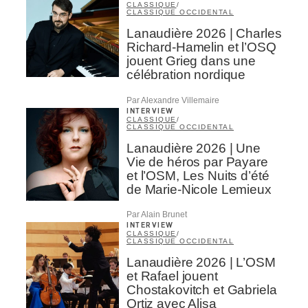
CLASSIQUE
/
CLASSIQUE OCCIDENTAL
Lanaudière 2026 | Charles
Richard-Hamelin et l’OSQ
jouent Grieg dans une
célébration nordique
Par Alexandre Villemaire
INTERVIEW
CLASSIQUE
/
CLASSIQUE OCCIDENTAL
Lanaudière 2026 | Une
Vie de héros par Payare
et l’OSM, Les Nuits d’été
de Marie-Nicole Lemieux
Par Alain Brunet
INTERVIEW
CLASSIQUE
/
CLASSIQUE OCCIDENTAL
Lanaudière 2026 | L’OSM
et Rafael jouent
Chostakovitch et Gabriela
Ortiz avec Alisa