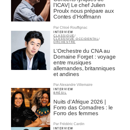
l’ICAV| Le chef Julien
Proulx nous prépare aux
Contes d’Hoffmann
Par Chloé Rouffignac
INTERVIEW
CLASSIQUE
/
CLASSIQUE OCCIDENTAL
/
ORCHESTRE
L’Orchestre du CNA au
Domaine Forget : voyage
entre musiques
allemandes, britanniques
et andines
Par Alexandre Villemaire
INTERVIEW
BRÉSIL
Nuits d’Afrique 2026 |
Forro das Comadres : le
Forro des femmes
Par Frédéric Cardin
INTERVIEW