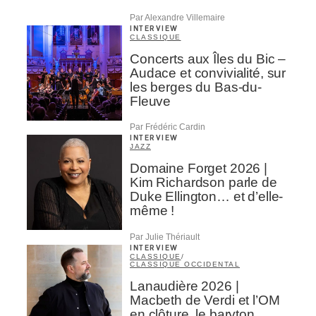
Par Alexandre Villemaire
INTERVIEW
CLASSIQUE
Concerts aux Îles du Bic –
Audace et convivialité, sur
les berges du Bas-du-
Fleuve
Par Frédéric Cardin
INTERVIEW
JAZZ
Domaine Forget 2026 |
Kim Richardson parle de
Duke Ellington… et d’elle-
même !
Par Julie Thériault
INTERVIEW
CLASSIQUE
/
CLASSIQUE OCCIDENTAL
Lanaudière 2026 |
Macbeth de Verdi et l’OM
en clôture, le baryton