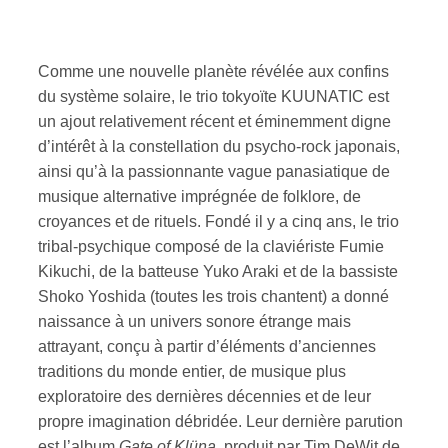
ires
Comme une nouvelle planète révélée aux confins
n
du système solaire, le trio tokyoïte KUUNATIC est
un ajout relativement récent et éminemment digne
lité
d’intérêt à la constellation du psycho-rock japonais,
ainsi qu’à la passionnante vague panasiatique de
musique alternative imprégnée de folklore, de
croyances et de rituels. Fondé il y a cinq ans, le trio
tribal-psychique composé de la claviériste Fumie
Kikuchi, de la batteuse Yuko Araki et de la bassiste
Shoko Yoshida (toutes les trois chantent) a donné
naissance à un univers sonore étrange mais
attrayant, conçu à partir d’éléments d’anciennes
traditions du monde entier, de musique plus
exploratoire des dernières décennies et de leur
propre imagination débridée. Leur dernière parution
est l’album
Gate of Klüna
, produit par Tim DeWit de