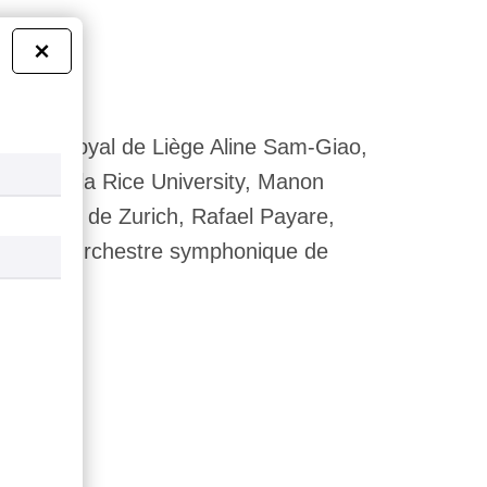
×
rmonique royal de Liège Aline Sam-Giao,
ller de la Rice University, Manon
 des arts de Zurich, Rafael Payare,
solo à l’Orchestre symphonique de