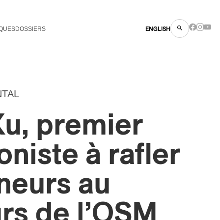
QUES
DOSSIERS
ENGLISH
NTAL
u, premier
niste à rafler
neurs au
rs de l’OSM