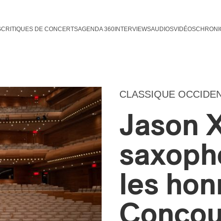
S
CRITIQUES DE CONCERTS
AGENDA 360
INTERVIEWS
AUDIOS
VIDÉOS
CHRONI
CLASSIQUE OCCIDE
Jason X
saxopho
les hon
Concou