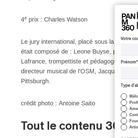
e
4
prix : Charles Watson
Votre cou
Le jury international, placé sous la présid
était composé de : Leone Buyse, professeu
Lafrance, trompettiste et pédagogue, Louise
Prénom
*
directeur musical de l’OSM, Jacques Lacom
Pittsburgh.
Type d'
Mél
crédit photo : Antoine Saito
Prof
Amat
Cont
Four
Tout le contenu 360
Arti