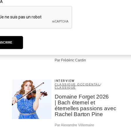
A
CRITIQUE D'ALBUM
CLASSIQUE OCCIDENTAL
/
CLASSIQUE
2026
Alain Trudel; Orchestre
symphonique de Trois-
Rivières; Élisabeth Pion;
NSCRIRE
Valérie Milot – Ravel
Par Frédéric Cardin
INTERVIEW
CLASSIQUE OCCIDENTAL
/
CLASSIQUE
Domaine Forget 2026
| Bach éternel et
éternelles passions avec
Rachel Barton Pine
Par Alexandre Villemaire