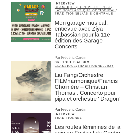
INTERVIEW
CLASSIQUE
/
EUROPE DE L'EST
/
LATINO
/
CLASSIQUE OCCIDENTAL
/
s
TRADITIONNEL
/
ASIE CENTRALE
Mon garage musical :
entrevue avec Ziya
Tabassian pour la 11e
édition des Garage
Concerts
Par Frédéric Cardin
CRITIQUE D'ALBUM
CLASSIQUE
/
TRADITIONNEL
2025
Liu Fang/Orchestre
FILMharmonique/Francis
Choinière – Christian
Thomas : Concerto pour
pipa et orchestre ‘’Dragon’’
Par Frédéric Cardin
INTERVIEW
TRADITIONNEL
Les routes féminines de la
soie au Festival du Centre