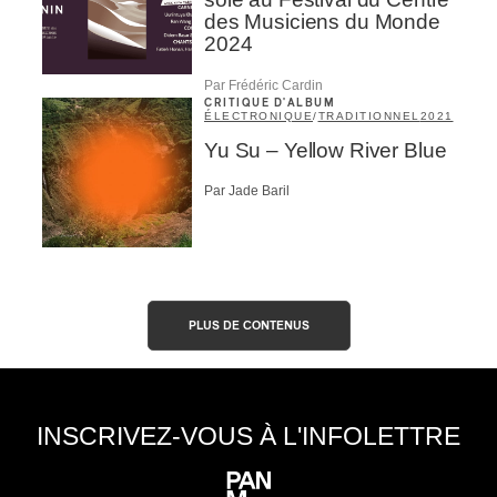
des Musiciens du Monde
2024
ires
Par Frédéric Cardin
n
CRITIQUE D'ALBUM
ÉLECTRONIQUE
/
TRADITIONNEL
2021
lité
Yu Su – Yellow River Blue
Par Jade Baril
PLUS DE CONTENUS
INSCRIVEZ-VOUS À L'INFOLETTRE