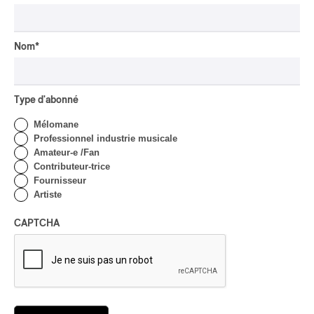
passions avec Rachel
Barton Pine
Nom
*
Par Alexandre Villemaire
CRITIQUE DE CONCERT
CLASSIQUE OCCIDENTAL
/
CLASSIQUE
Type d'abonné
Lanaudière 2026
| Macbeth, une tragédie
Mélomane
portée par des voix
Professionnel industrie musicale
d’exceptions
Amateur-e /Fan
Contributeur-trice
Par Chloé Rouffignac
Fournisseur
CRITIQUE DE CONCERT
POP
/
ÉLECTRONIQUE
Artiste
OSHEAGA 2026 | Lorde
clôture le festival Osheaga
CAPTCHA
au rythme de son propre
cœur
Par Stephan Boissonneault
CRITIQUE DE CONCERT
HIP HOP