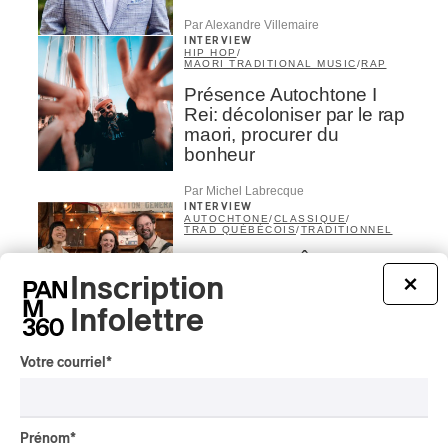
Par Alexandre Villemaire
INTERVIEW
HIP HOP
/
MAORI TRADITIONAL MUSIC
/
RAP
Présence Autochtone I
Rei: décoloniser par le rap
maori, procurer du
bonheur
Par Michel Labrecque
INTERVIEW
AUTOCHTONE
/
CLASSIQUE
/
TRAD QUÉBÉCOIS
/
TRADITIONNEL
Concerts aux Îles du Bic
| Robin Servant : la
Inscription
×
musique comme lieu de
Infolettre
rencontre
Par Chloé Rouffignac
Votre courriel
*
INTERVIEW
CLASSIQUE OCCIDENTAL
/
CLASSIQUE
Domaine Forget 2026
Prénom
*
| Bach éternel et éternelles