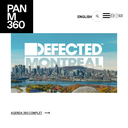
ENGLISH
es
s
AGENDA 360 COMPLET
ns