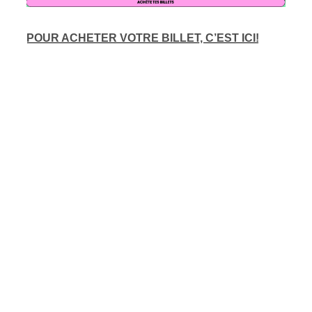
ires
POUR ACHETER VOTRE BILLET, C’EST ICI!
n
lité