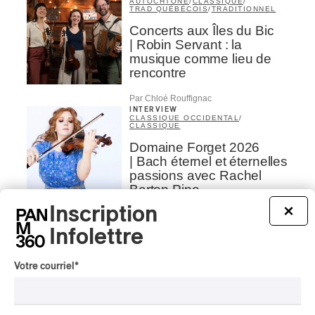
AUTOCHTONE
/
CLASSIQUE
/
TRAD QUÉBÉCOIS
/
TRADITIONNEL
Concerts aux Îles du Bic
| Robin Servant : la
musique comme lieu de
rencontre
Par Chloé Rouffignac
INTERVIEW
CLASSIQUE OCCIDENTAL
/
CLASSIQUE
Domaine Forget 2026
| Bach éternel et éternelles
passions avec Rachel
Barton Pine
Inscription
×
Par Alexandre Villemaire
CRITIQUE DE CONCERT
Infolettre
CLASSIQUE OCCIDENTAL
/
CLASSIQUE
Lanaudière 2026
Votre courriel
*
| Macbeth, une tragédie
portée par des voix
d’exceptions