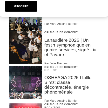
POP
/
ROCK
M'INSCRIRE
OSHEAGA 2026 I Filles
hot au musée
Par Marc-Antoine Bernier
CRITIQUE DE CONCERT
Lanaudière 2026 | Un
festin symphonique en
quatre services, signé Liu
et Payare
Par Julie Thériault
CRITIQUE DE CONCERT
HIP HOP
OSHEAGA 2026 I Little
Simz: classe
décontractée, énergie
phénoménale
Par Marc-Antoine Bernier
CRITIQUE DE CONCERT
ROCK
/
POP