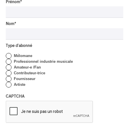
Prénom
*
Par Chloé Rouffignac
CRITIQUE DE CONCERT
ROCK
/
POP
OSHEAGA 2026 I Not For
Nom
*
Radio se réincarne sur la
scène de la Forêt
Type d'abonné
Par Stephan Boissonneault
CRITIQUE DE CONCERT
ROCK
Mélomane
Professionnel industrie musicale
OSHEAGA 2026 I Viagra
Amateur-e /Fan
Boys au centre d’un
Contributeur-trice
gigantesque défouloir
Fournisseur
Artiste
Par Marc-Antoine Bernier
CRITIQUE DE CONCERT
ROCK
/
PUNK
CAPTCHA
OSHEAGA 2026 I
Turnstile, fièvre
technicolore
Par Marc-Antoine Bernier
CRITIQUE DE CONCERT