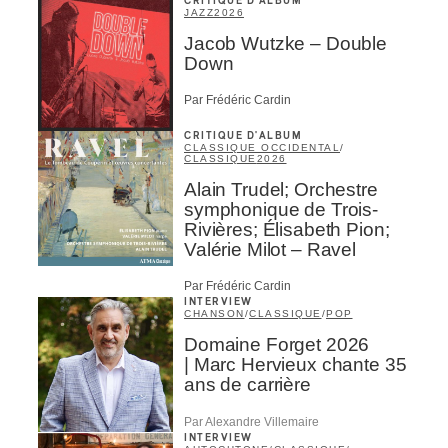
CRITIQUE D'ALBUM
JAZZ
2026
Jacob Wutzke – Double
Down
Par Frédéric Cardin
CRITIQUE D'ALBUM
CLASSIQUE OCCIDENTAL
/
CLASSIQUE
2026
Alain Trudel; Orchestre
symphonique de Trois-
Rivières; Élisabeth Pion;
Valérie Milot – Ravel
Par Frédéric Cardin
INTERVIEW
CHANSON
/
CLASSIQUE
/
POP
Domaine Forget 2026
| Marc Hervieux chante 35
ans de carrière
Par Alexandre Villemaire
INTERVIEW