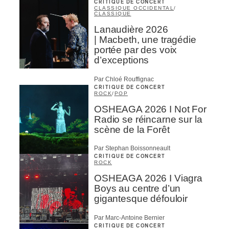
CRITIQUE DE CONCERT
CLASSIQUE OCCIDENTAL
/
CLASSIQUE
Lanaudière 2026
| Macbeth, une tragédie
portée par des voix
d’exceptions
Par Chloé Rouffignac
CRITIQUE DE CONCERT
ROCK
/
POP
OSHEAGA 2026 I Not For
Radio se réincarne sur la
scène de la Forêt
Par Stephan Boissonneault
CRITIQUE DE CONCERT
ROCK
OSHEAGA 2026 I Viagra
Boys au centre d’un
gigantesque défouloir
Par Marc-Antoine Bernier
CRITIQUE DE CONCERT