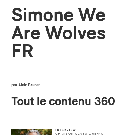
Simone We
s
Are Wolves
FR
par Alain Brunet
Tout le contenu 360
INTERVIEW
CHANSON
/
CLASSIQUE
/
POP