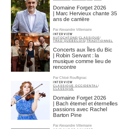
Domaine Forget 2026
| Marc Hervieux chante 35
ires
ans de carrière
n
Par Alexandre Villemaire
INTERVIEW
lité
AUTOCHTONE
/
CLASSIQUE
/
TRAD QUÉBÉCOIS
/
TRADITIONNEL
Concerts aux Îles du Bic
| Robin Servant : la
musique comme lieu de
rencontre
Par Chloé Rouffignac
INTERVIEW
CLASSIQUE OCCIDENTAL
/
CLASSIQUE
Domaine Forget 2026
| Bach éternel et éternelles
passions avec Rachel
Barton Pine
Par Alexandre Villemaire