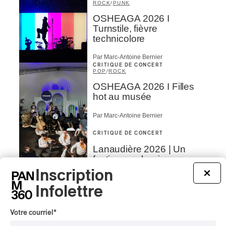
ROCK
/
PUNK
OSHEAGA 2026 I
Turnstile, fièvre
technicolore
Par Marc-Antoine Bernier
CRITIQUE DE CONCERT
POP
/
ROCK
OSHEAGA 2026 I Filles
hot au musée
Par Marc-Antoine Bernier
CRITIQUE DE CONCERT
Lanaudière 2026 | Un
festin symphonique en
quatre services, signé Liu
Inscription
×
et Payare
Infolettre
Par Julie Thériault
CRITIQUE DE CONCERT
Votre courriel
*
HIP HOP