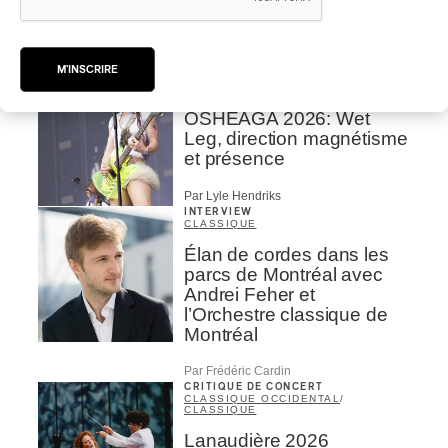
s’efface peut-être mais ne
faiblit pas
Par Lyle Hendriks
M'INSCRIRE
CRITIQUE DE CONCERT
ROCK
OSHEAGA 2026: Wet
Leg, direction magnétisme
et présence
Par Lyle Hendriks
INTERVIEW
CLASSIQUE
Élan de cordes dans les
parcs de Montréal avec
Andrei Feher et
l’Orchestre classique de
Montréal
Par Frédéric Cardin
CRITIQUE DE CONCERT
CLASSIQUE OCCIDENTAL
/
CLASSIQUE
Lanaudière 2026