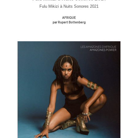
Professionnel industrie musicale
Fulu Mikizi à Nuits Sonores 2021
Amateur-e /Fan
Contributeur-trice
AFRIQUE
Fournisseur
par Rupert Bottenberg
Artiste
CAPTCHA
M'INSCRIRE