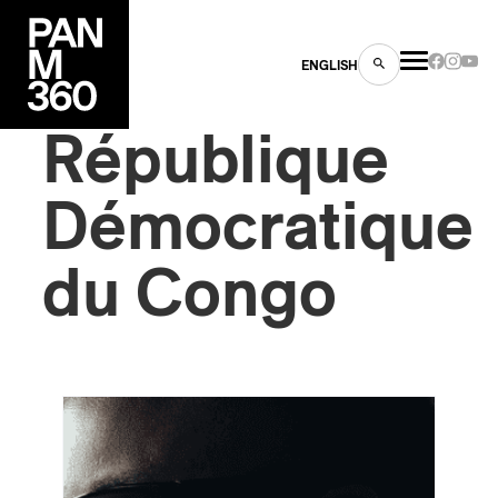
ENGLISH
République
Démocratique
du Congo
es
s
ns