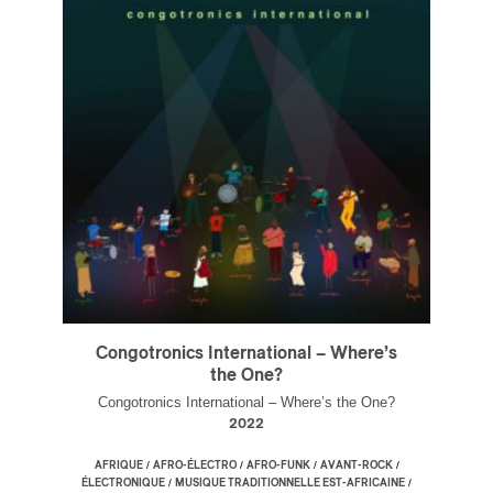
ires
n
lité
Congotronics International – Where’s
the One?
Congotronics International – Where’s the One?
2022
/
/
/
/
AFRIQUE
AFRO-ÉLECTRO
AFRO-FUNK
AVANT-ROCK
/
/
ÉLECTRONIQUE
MUSIQUE TRADITIONNELLE EST-AFRICAINE