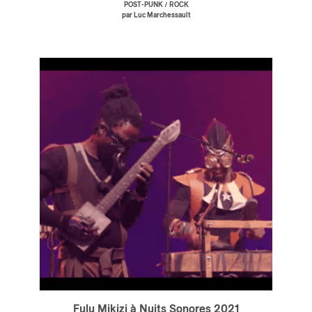
/
POST-PUNK
ROCK
par Luc Marchessault
Inscription
×
Infolettre
Votre courriel
*
Prénom
*
Nom
*
Type d'abonné
Mélomane
Fulu Mikizi à Nuits Sonores 2021