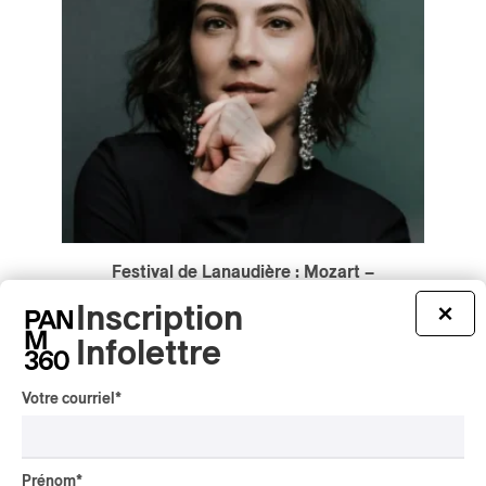
Festival de Lanaudière : Mozart –
Portraits de femmes à l’Amphithéâtre
Inscription
×
Fernand-Lindsay
Festival de Lanaudière : Mozart – Portraits de
Infolettre
femmes à l’Amphithéâtre Fernand-Lindsay
Votre courriel
*
/
CHANT LYRIQUE
CLASSIQUE
par Rédaction PAN M 360
Prénom
*