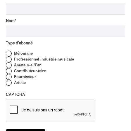
Nom
*
Type d'abonné
Mélomane
Professionnel industrie musicale
Amateur-e /Fan
Contributeur-trice
Fournisseur
Artiste
CAPTCHA
Domaine Forget : Vías – Tout ce qu’il
reste
Domaine Forget : Vías – Tout ce qu’il reste
/
CLASSIQUE
DANSE