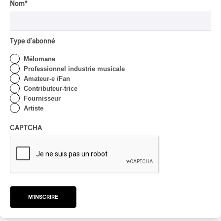
Nom
*
langues, j’aime bien ça!
Type d'abonné
Genres et styles :
disco
/
new wave
/
synth-glam
/
synth-
Mélomane
pop
Professionnel industrie musicale
Amateur-e /Fan
RENSEIGNEMENTS SUPPLÉMENTAIRES
Contributeur-trice
Fournisseur
Artiste
CAPTCHA
M'INSCRIRE