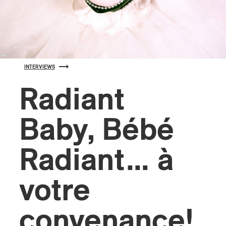
s
INTERVIEWS
Radiant
Baby, Bébé
Radiant… à
votre
convenance!