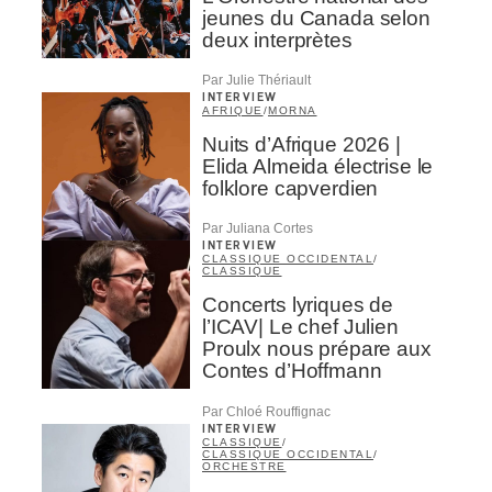
jeunes du Canada selon
deux interprètes
Par Julie Thériault
INTERVIEW
AFRIQUE
/
MORNA
Nuits d’Afrique 2026 |
Elida Almeida électrise le
folklore capverdien
Par Juliana Cortes
INTERVIEW
CLASSIQUE OCCIDENTAL
/
CLASSIQUE
Concerts lyriques de
l’ICAV| Le chef Julien
Proulx nous prépare aux
Contes d’Hoffmann
Par Chloé Rouffignac
INTERVIEW
CLASSIQUE
/
CLASSIQUE OCCIDENTAL
/
ORCHESTRE