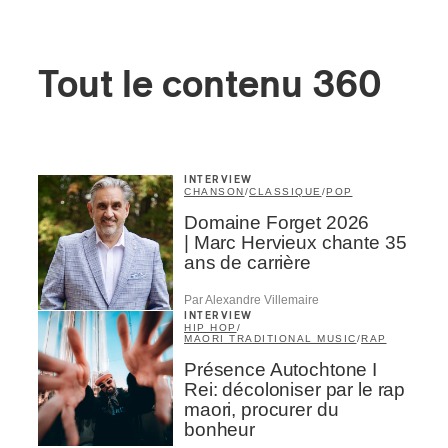
Tout le contenu 360
INTERVIEW
CHANSON
/
CLASSIQUE
/
POP
Domaine Forget 2026
| Marc Hervieux chante 35
ans de carrière
Par Alexandre Villemaire
INTERVIEW
HIP HOP
/
MAORI TRADITIONAL MUSIC
/
RAP
Présence Autochtone I
Rei: décoloniser par le rap
maori, procurer du
bonheur