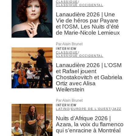
CLASSIQUE
/
CLASSIQUE OCCIDENTAL
Lanaudière 2026 | Une
Vie de héros par Payare
et l’OSM, Les Nuits d’été
de Marie-Nicole Lemieux
Par Alain Brunet
INTERVIEW
CLASSIQUE
/
CLASSIQUE OCCIDENTAL
Lanaudière 2026 | L’OSM
et Rafael jouent
Chostakovitch et Gabriela
Ortiz avec Alisa
Weilerstein
Par Alain Brunet
INTERVIEW
LATINO
/
EUROPE DE L'OUEST
/
JAZZ
Nuits d’Afrique 2026 |
Azara, la voix du flamenco
qui s’enracine à Montréal