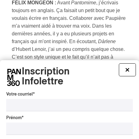
FÉLIX MONGEON :
Avant
Pantomime
, j’écrivais
toujours en anglais. Ça faisait un petit bout que je
voulais écrire en français. Collaborer avec Paupière
m’a vraiment aidé à trouver ma voix. Dans les
dernières années, il y a eu plusieurs projets en
français qui m’ont inspiré. En écoutant,
Dàrlene
d’Hubert Lenoir, j’ai un peu compris quelque chose.
C’est son style unique et le fait qu’il n’ait pas à
répondre aux attentes de personne qui m’ont inspiré.
Inscription
×
La musique québécoise en français n’est pas
Infolettre
obligée de rester pareille. J’aime sortir du moule. Ça
fait longtemps que je suis dans la scène anglo, mais
Votre courriel
*
je voulais aussi m’intégrer dans la scène franco. En
vieillissant, je retourne bien plus aux sources. C’est
drôle on parle souvent de changer mon nom; en
Prénom
*
blague on m’appelle
Bébé radiant
mais je suis
encore attaché à mon nom
.
Je crois que dans le
futur je vais continuer à écrire dans les deux