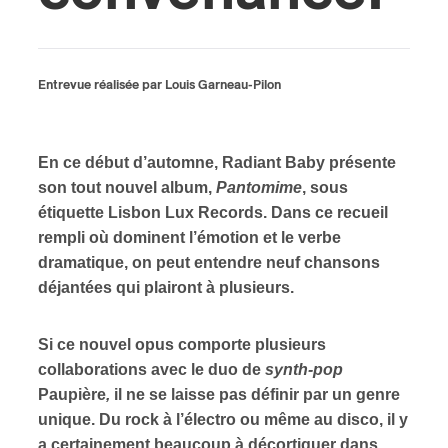
ires
n
Entrevue réalisée par Louis Garneau-Pilon
lité
En ce début d’automne, Radiant Baby présente
son tout nouvel album,
Pantomime
, sous
étiquette Lisbon Lux Records. Dans ce recueil
rempli où dominent l’émotion et le verbe
dramatique, on peut entendre neuf chansons
déjantées qui plairont à plusieurs.
Si ce nouvel opus comporte plusieurs
collaborations avec le duo de
synth-pop
Paupière
,
il ne se laisse pas définir par un genre
unique. Du rock à l’électro ou même au disco, il y
a certainement beaucoup à décortiquer dans