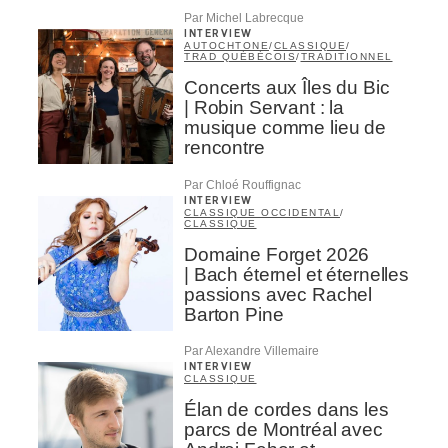
Par Michel Labrecque
INTERVIEW
AUTOCHTONE
/
CLASSIQUE
/
TRAD QUÉBÉCOIS
/
TRADITIONNEL
Concerts aux Îles du Bic
| Robin Servant : la
musique comme lieu de
rencontre
Par Chloé Rouffignac
INTERVIEW
CLASSIQUE OCCIDENTAL
/
CLASSIQUE
Domaine Forget 2026
| Bach éternel et éternelles
passions avec Rachel
Barton Pine
Par Alexandre Villemaire
INTERVIEW
CLASSIQUE
Élan de cordes dans les
parcs de Montréal avec