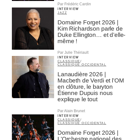
Par Frédéric Cardin
INTERVIEW
JAZZ
Domaine Forget 2026 |
Kim Richardson parle de
Duke Ellington… et d’elle-
même !
Par Julie Thériault
INTERVIEW
CLASSIQUE
/
CLASSIQUE OCCIDENTAL
Lanaudière 2026 |
Macbeth de Verdi et l’OM
en clôture, le baryton
Étienne Dupuis nous
explique le tout
Par Alain Brunet
INTERVIEW
CLASSIQUE
/
CLASSIQUE OCCIDENTAL
Domaine Forget 2026 |
L’Orchestre national des