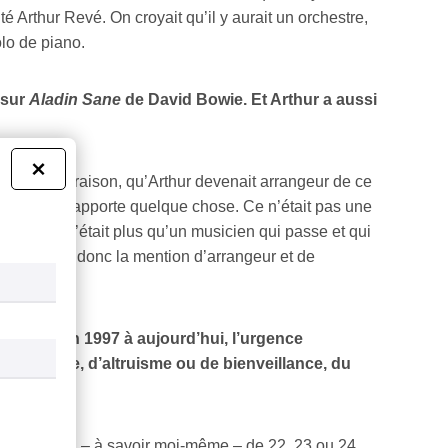
é Arthur Revé. On croyait qu’il y aurait un orchestre,
olo de piano.
 sur
Aladin Sane
de David Bowie. Et Arthur a aussi
×
 estimé, à raison, qu’Arthur devenait arrangeur de ce
ue quelqu’un apporte quelque chose. Ce n’était pas une
ar contre, c’était plus qu’un musicien qui passe et qui
s ce titre, donc la mention d’arrangeur et de
 débuts en 1997 à aujourd’hui, l’urgence
humanisme, d’altruisme ou de bienveillance, du
ar un garçon – à savoir moi-même – de 22, 23 ou 24