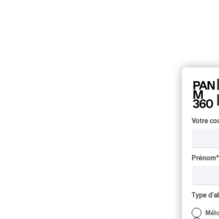
Votre cou
Prénom
*
Type d'
Mél