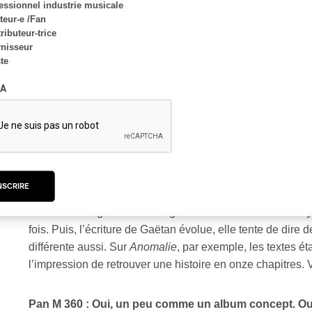
essionnel industrie musicale
ans. On dit qu’on n’est pas sérieux à 17 ans; j’ajouterais 
eur-e /Fan
à 50. On a fait différentes chansons avec les camarades de
ributeur-trice
nisseur
me confrontant à d’autres musiques et à d’autres personne
ste
si aujourd’hui il y a ce mot , « humaniste », qui ressort,
s’y retrouvent, c’est tant mieux. Notre premier métier est
A
exprimer des choses musicalement et dans les textes. Et d
l’ordre de ce qui nous arrive en société, il y a des thèmes
Arnaud pareil, je crois, c’est un compliment. Tant mieux s
Arnaud :
À chaque album, on a essayé de faire quelque ch
NSCRIRE
ossature et notre ADN. On essaye d’aller dans d’autres dir
d’autres arrangeurs et à des gens de l’extérieur. On es
fois. Puis, l’écriture de Gaëtan évolue, elle tente de dire
différente aussi. Sur
Anomalie
, par exemple, les textes é
l’impression de retrouver une histoire en onze chapitres. 
Pan M 360 : Oui, un peu comme un album concept. Ou