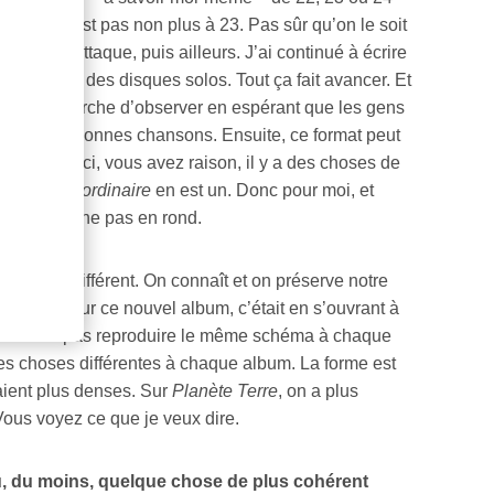
qu’on ne l’est pas non plus à 23. Pas sûr qu’on le soit
 Louise Attaque, puis ailleurs. J’ai continué à écrire
s. Et pour des disques solos. Tout ça fait avancer. Et
 et cette démarche d’observer en espérant que les gens
 de faire de bonnes chansons. Ensuite, ce format peut
ans ceux-ci, vous avez raison, il y a des choses de
.
Sortir de l’ordinaire
en est un. Donc pour moi, et
i on ne tourne pas en rond.
ose de différent. On connaît et on préserve notre
ections. Sur ce nouvel album, c’était en s’ouvrant à
saye de ne pas reproduire le même schéma à chaque
 des choses différentes à chaque album. La forme est
taient plus denses. Sur
Planète Terre
, on a plus
Vous voyez ce que je veux dire.
, du moins, quelque chose de plus cohérent