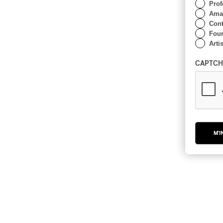
Prof
Amat
Cont
Four
Arti
CAPTCH
M'I