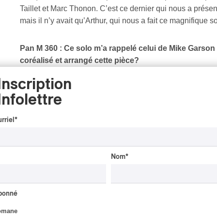
Taillet et Marc Thonon. C’est ce dernier qui nous a présent
mais il n’y avait qu’Arthur, qui nous a fait ce magnifique s
Pan M 360 : Ce solo m’a rappelé celui de Mike Garson
coréalisé et arrangé cette pièce?
Inscription
Gaëtan :
Disons qu’à travers sa proposition de piano on a
Infolettre
titre-là. Il faut être, comment dire, précautionneux lorsq
composition, puisque la chanson existait, elle se tenait. P
rriel
*
joue d’un instrument. Le piano est une pièce maîtresse dan
coréalisateur allait de soi.
Nom
*
Pan M 360 : Je parlais d’humanisme plus haut. De vos
adolescente a graduellement fait place à une sorte d’
moins dans vos textes. Ça s’est fait naturellement?
abonné
omane
Gaëtan :
Ah oui. Les premiers textes avaient été écrits p