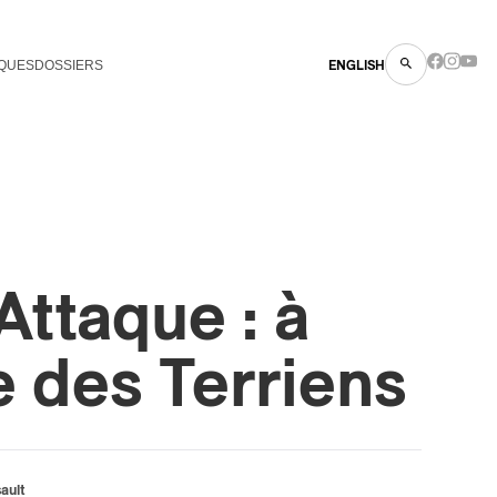
QUES
DOSSIERS
ENGLISH
Attaque : à
e des Terriens
ault