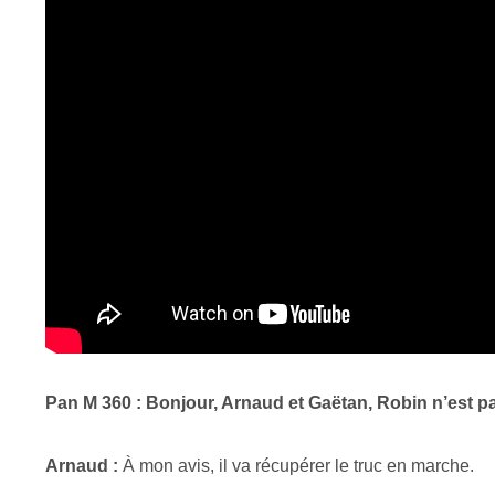
Pan M 360 : Bonjour, Arnaud et Gaëtan, Robin n’est p
Arnaud :
À mon avis, il va récupérer le truc en marche.