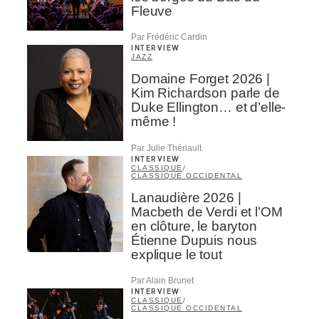
Fleuve
Par Frédéric Cardin
INTERVIEW
JAZZ
Domaine Forget 2026 |
Kim Richardson parle de
Duke Ellington… et d’elle-
même !
Par Julie Thériault
INTERVIEW
CLASSIQUE
/
CLASSIQUE OCCIDENTAL
Lanaudière 2026 |
Macbeth de Verdi et l’OM
en clôture, le baryton
Étienne Dupuis nous
explique le tout
Par Alain Brunet
INTERVIEW
CLASSIQUE
/
CLASSIQUE OCCIDENTAL