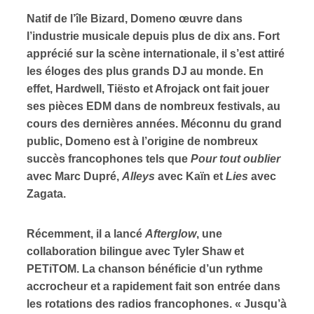
Natif de l’île Bizard, Domeno œuvre dans
ires
l’industrie musicale depuis plus de dix ans. Fort
apprécié sur la scène internationale, il s’est attiré
n
les éloges des plus grands DJ au monde. En
effet, Hardwell, Tiësto et Afrojack ont fait jouer
lité
ses pièces EDM dans de nombreux festivals, au
cours des dernières années. Méconnu du grand
public, Domeno est à l’origine de nombreux
succès francophones tels que
Pour tout oublier
avec Marc Dupré,
Alleys
avec Kaïn et
Lies
avec
Zagata.
Récemment, il a lancé
Afterglow
, une
collaboration bilingue avec Tyler Shaw et
PETiTOM. La chanson bénéficie d’un rythme
accrocheur et a rapidement fait son entrée dans
les rotations des radios francophones. « Jusqu’à