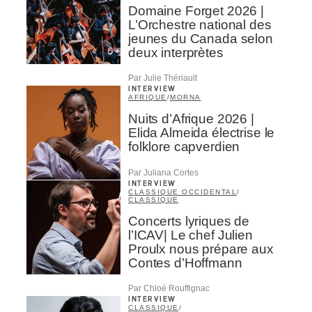
Domaine Forget 2026 |
L’Orchestre national des
jeunes du Canada selon
deux interprètes
Par Julie Thériault
INTERVIEW
AFRIQUE
/
MORNA
Nuits d’Afrique 2026 |
Elida Almeida électrise le
folklore capverdien
Par Juliana Cortes
INTERVIEW
CLASSIQUE OCCIDENTAL
/
CLASSIQUE
Concerts lyriques de
l’ICAV| Le chef Julien
Proulx nous prépare aux
Contes d’Hoffmann
Par Chloé Rouffignac
INTERVIEW
CLASSIQUE
/