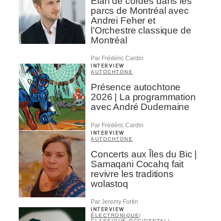
Élan de cordes dans les
parcs de Montréal avec
Andrei Feher et
l’Orchestre classique de
Montréal
Par Frédéric Cardin
INTERVIEW
AUTOCHTONE
Présence autochtone
2026 | La programmation
avec André Dudemaine
Par Frédéric Cardin
INTERVIEW
AUTOCHTONE
Concerts aux Îles du Bic |
Samaqani Cocahq fait
revivre les traditions
wolastoq
Par Jeremy Fortin
INTERVIEW
ÉLECTRONIQUE
/
CLASSIQUE OCCIDENTAL
/