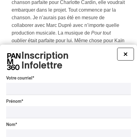
chanson parfaite pour Charlotte Cardin, elle voudrait
embarquer dans le projet. Tout commence par la
chanson. Je n’aurais pas été en mesure de
collaborer avec Marc Dupré avec n’importe quelle
production musicale. La musique de
Pour tout
oublier
était parfaite pour lui. Même chose pour Kaïn
avec
Alleys
. Si je continue comme ça, je crois
Inscription
×
sincèrement que je suis en mesure de collaborer
Infolettre
avec n’importe quel artiste. Cependant, je dois avoir
LA chanson parfaite.
Votre courriel
*
PAN M 360 : Pensez-vous à l’artiste avant ou
après avoir créé votre chanson?
Prénom
*
DOMENO :
Les deux sont arrivés. Par exemple,
j’étais récemment en arrière-scène à un festival. J’ai
Nom
*
fait la rencontre d’Imposs et ça a tout de suite cliqué.
Nos mondes musicaux sont complètement différents