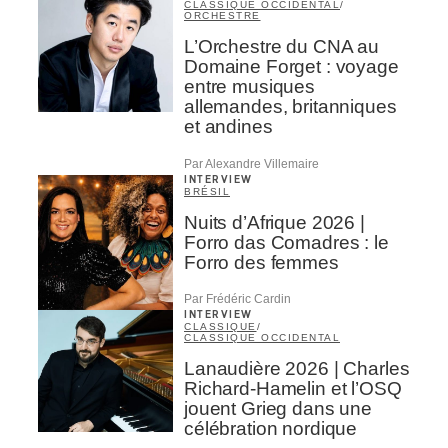
CLASSIQUE OCCIDENTAL
/
ORCHESTRE
L’Orchestre du CNA au
Domaine Forget : voyage
entre musiques
allemandes, britanniques
et andines
Par Alexandre Villemaire
INTERVIEW
BRÉSIL
Nuits d’Afrique 2026 |
Forro das Comadres : le
Forro des femmes
Par Frédéric Cardin
INTERVIEW
CLASSIQUE
/
CLASSIQUE OCCIDENTAL
Lanaudière 2026 | Charles
Richard-Hamelin et l’OSQ
jouent Grieg dans une
célébration nordique