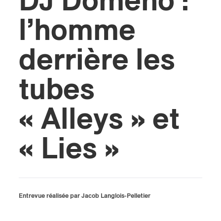
DJ Domeno :
l’homme
s
derrière les
tubes
« Alleys » et
« Lies »
Entrevue réalisée par Jacob Langlois-Pelletier