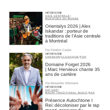
INTERVIEW
ASIE CENTRALE
/
MUSIQUES DU MONDE
Orientalys 2026 | Alex
Iskandar : porteur de
traditions de l’Asie centrale
à Montréal
Par Frédéric Cardin
INTERVIEW
CHANSON
/
CLASSIQUE
/
POP
Domaine Forget 2026
| Marc Hervieux chante 35
ans de carrière
Par Alexandre Villemaire
INTERVIEW
HIP HOP
/
MAORI TRADITIONAL MUSIC
/
RAP
Présence Autochtone I
Rei: décoloniser par le rap