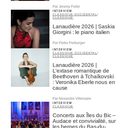
Par Jeremy Fortin
INTERVIEW
CLASSIQUE OCCIDENTAL
/
CLASSIQUE
Lanaudière 2026 | Saskia
Giorgini : le piano italien
Par Pietro Freiburger
INTERVIEW
CLASSIQUE OCCIDENTAL
/
CLASSIQUE
Lanaudière 2026 |
L’extase romantique de
Beethoven à Tchaïkovski
: Veronika Eberle nous en
cause
Par Alexandre Villemaire
INTERVIEW
CLASSIQUE
Concerts aux Îles du Bic –
Audace et convivialité, sur
les berges du Bas-du-