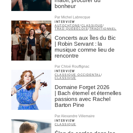
maori, procurer du
bonheur
Par Michel Labrecque
INTERVIEW
AUTOCHTONE
/
CLASSIQUE
/
TRAD QUÉBÉCOIS
/
TRADITIONNEL
Concerts aux Îles du Bic
| Robin Servant : la
musique comme lieu de
rencontre
Par Chloé Rouffignac
INTERVIEW
CLASSIQUE OCCIDENTAL
/
CLASSIQUE
Domaine Forget 2026
| Bach éternel et éternelles
passions avec Rachel
Barton Pine
Par Alexandre Villemaire
INTERVIEW
CLASSIQUE