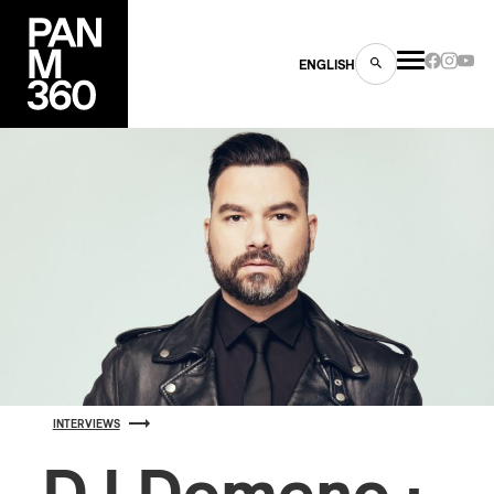
ENGLISH
es
s
INTERVIEWS
ns