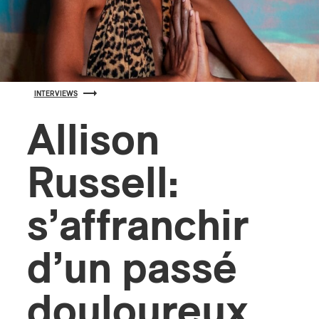
s
INTERVIEWS
Allison
Russell:
s’affranchir
d’un passé
douloureux,