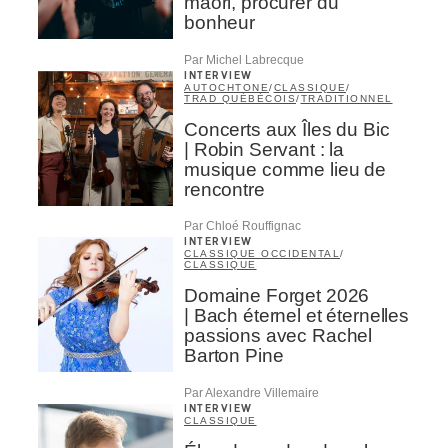
maori, procurer du
bonheur
Par Michel Labrecque
INTERVIEW
AUTOCHTONE
/
CLASSIQUE
/
TRAD QUÉBÉCOIS
/
TRADITIONNEL
Concerts aux Îles du Bic
| Robin Servant : la
musique comme lieu de
rencontre
Par Chloé Rouffignac
INTERVIEW
CLASSIQUE OCCIDENTAL
/
CLASSIQUE
Domaine Forget 2026
| Bach éternel et éternelles
passions avec Rachel
Barton Pine
Par Alexandre Villemaire
INTERVIEW
CLASSIQUE