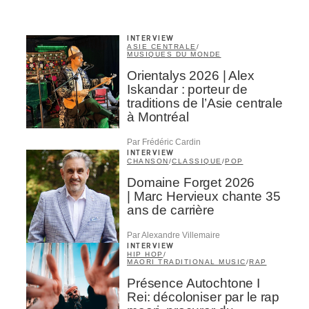
INTERVIEW
ASIE CENTRALE
/
MUSIQUES DU MONDE
Orientalys 2026 | Alex
Iskandar : porteur de
traditions de l’Asie centrale
à Montréal
Par Frédéric Cardin
INTERVIEW
CHANSON
/
CLASSIQUE
/
POP
Domaine Forget 2026
| Marc Hervieux chante 35
ans de carrière
Par Alexandre Villemaire
INTERVIEW
HIP HOP
/
MAORI TRADITIONAL MUSIC
/
RAP
Présence Autochtone I
Rei: décoloniser par le rap