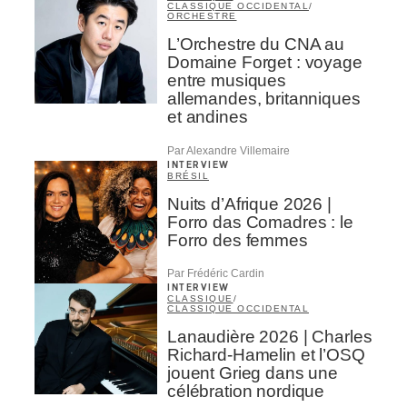
CLASSIQUE OCCIDENTAL
/
ORCHESTRE
L’Orchestre du CNA au
Domaine Forget : voyage
entre musiques
allemandes, britanniques
et andines
Par Alexandre Villemaire
INTERVIEW
BRÉSIL
Nuits d’Afrique 2026 |
Forro das Comadres : le
Forro des femmes
Par Frédéric Cardin
INTERVIEW
CLASSIQUE
/
CLASSIQUE OCCIDENTAL
Lanaudière 2026 | Charles
Richard-Hamelin et l’OSQ
jouent Grieg dans une
célébration nordique