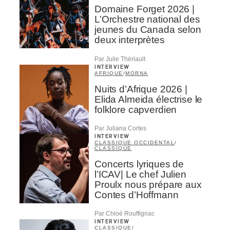
Domaine Forget 2026 |
L’Orchestre national des
jeunes du Canada selon
deux interprètes
Par Julie Thériault
INTERVIEW
AFRIQUE
/
MORNA
Nuits d’Afrique 2026 |
Elida Almeida électrise le
folklore capverdien
Par Juliana Cortes
INTERVIEW
CLASSIQUE OCCIDENTAL
/
CLASSIQUE
Concerts lyriques de
l’ICAV| Le chef Julien
Proulx nous prépare aux
Contes d’Hoffmann
Par Chloé Rouffignac
INTERVIEW
CLASSIQUE
/