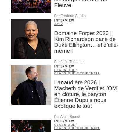
Fleuve
Par Frédéric Cardin
INTERVIEW
JAZZ
Domaine Forget 2026 |
Kim Richardson parle de
Duke Ellington… et d’elle-
même !
Par Julie Thériault
INTERVIEW
CLASSIQUE
/
CLASSIQUE OCCIDENTAL
Lanaudière 2026 |
Macbeth de Verdi et l’OM
en clôture, le baryton
Étienne Dupuis nous
explique le tout
Par Alain Brunet
INTERVIEW
CLASSIQUE
/
CLASSIQUE OCCIDENTAL