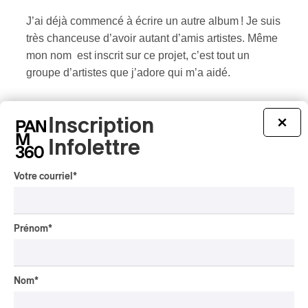
J’ai déjà commencé à écrire un autre album ! Je suis
très chanceuse d’avoir autant d’amis artistes. Même
mon nom est inscrit sur ce projet, c’est tout un
groupe d’artistes que j’adore qui m’a aidé.
PAN M 360 : Que voudriez-vous que les gens
Inscription
×
retiennent d’Outside Child ?
Infolettre
ALLISON RUSSELL :
Je veux que les gens qui
Votre courriel
*
vivent une situation de violence domestique ou de
traumatisme comprennent que ce sont des
circonstances qui peuvent mener à une
Prénom
*
amélioration. C’est possible d’accéder à une réalité
différente. Nous ne sommes pas prisonniers de nos
cicatrices. La vie, c’est plus que ça. Nous ne
Nom
*
sommes jamais seules et il y a toujours quelqu’un
pour nous aider. L’amour existe et les choses