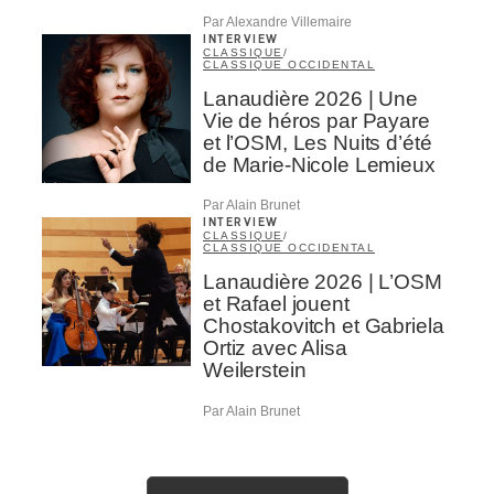
Par Alexandre Villemaire
INTERVIEW
CLASSIQUE
/
CLASSIQUE OCCIDENTAL
Lanaudière 2026 | Une
Vie de héros par Payare
et l’OSM, Les Nuits d’été
de Marie-Nicole Lemieux
Par Alain Brunet
INTERVIEW
CLASSIQUE
/
CLASSIQUE OCCIDENTAL
Lanaudière 2026 | L’OSM
et Rafael jouent
Chostakovitch et Gabriela
Ortiz avec Alisa
Weilerstein
Par Alain Brunet