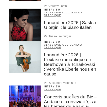
Par Jeremy Fortin
INTERVIEW
CLASSIQUE OCCIDENTAL
/
CLASSIQUE
Lanaudière 2026 | Saskia
Giorgini : le piano italien
Par Pietro Freiburger
INTERVIEW
CLASSIQUE OCCIDENTAL
/
CLASSIQUE
Lanaudière 2026 |
L’extase romantique de
Beethoven à Tchaïkovski
: Veronika Eberle nous en
cause
Par Alexandre Villemaire
INTERVIEW
CLASSIQUE
Concerts aux Îles du Bic –
Audace et convivialité, sur
les berges du Bas-du-