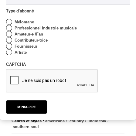
peuvent s’améliorer.
Type d'abonné
Mélomane
Professionnel industrie musicale
Amateur-e /Fan
Contributeur-trice
Fournisseur
Artiste
CAPTCHA
M'INSCRIRE
Genres et styles :
americana
/
country
/
indie folk
/
southern soul