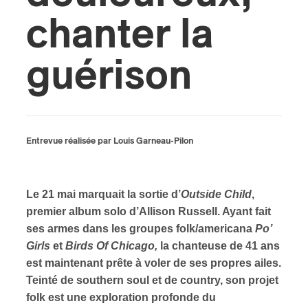
chanter la
ires
n
guérison
lité
Entrevue réalisée par Louis Garneau-Pilon
Le 21 mai marquait la sortie d’
Outside Child
,
premier album solo d’Allison Russell. Ayant fait
ses armes dans les groupes folk/americana
Po’
Girls
et
Birds Of Chicago,
la chanteuse de 41 ans
est maintenant prête à voler de ses propres ailes.
Teinté de southern soul et de country, son projet
folk est une exploration profonde du