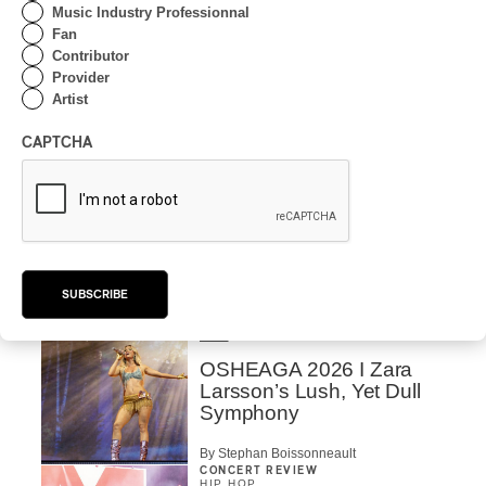
Music Industry Professionnal
By Charly Blais
CONCERT REVIEW
Fan
COUNTRY POP
/
AMERICANA
/
POP
Contributor
OSHEAGA 2026 I CMAT
Provider
Vs. The World
Artist
By Charly Blais
CAPTCHA
CONCERT REVIEW
POP
/
ELECTRONIC
OSHEAGA 2026 | Lorde
Closes Osheaga Wired to
Her Own Heartbeat
SUBSCRIBE
By Stephan Boissonneault
CONCERT REVIEW
POP
OSHEAGA 2026 I Zara
Larsson’s Lush, Yet Dull
Symphony
By Stephan Boissonneault
CONCERT REVIEW
HIP HOP