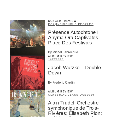
CONCERT REVIEW
POP
/
INDIGENOUS PEOPLES
Présence Autochtone I
Anyma Ora Captivates
Place Des Festivals
By Michel Labrecque
ALBUM REVIEW
JAZZ
2026
Jacob Wutzke – Double
Down
By Frédéric Cardin
ALBUM REVIEW
CLASSICAL
/
CLASSIQUE
2026
Alain Trudel; Orchestre
symphonique de Trois-
Rivières; Élisabeth Pion;