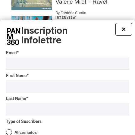
Valérie Milot – Ravel
By Frédéric Cardin
INTERVIEW
HIP HOP
/
MAORI TRADITIONAL MUSIC
/
RAP
Inscription
×
Présence Autochtone I
Infolettre
Rei Speaks About His
‘Haka’ Rap
Email
*
By Michel Labrecque
INTERVIEW
ELECTRONIC
Domesicle Series: The
First Name
*
Story of Sister Zo
By Ariel Rutherford
Last Name
*
CONCERT REVIEW
POP
/
ROCK
OSHEAGA 2026 I Mother
Mother is Still Ghosting
Type of Suscribers
Our Dreams
Aficionados