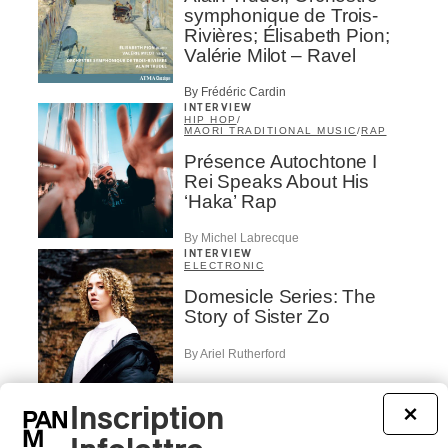
symphonique de Trois-
Rivières; Élisabeth Pion;
Valérie Milot – Ravel
By Frédéric Cardin
INTERVIEW
HIP HOP
/
MAORI TRADITIONAL MUSIC
/
RAP
Présence Autochtone I
Rei Speaks About His
‘Haka’ Rap
By Michel Labrecque
INTERVIEW
ELECTRONIC
Domesicle Series: The
Story of Sister Zo
By Ariel Rutherford
CONCERT REVIEW
POP
/
ROCK
Inscription
×
OSHEAGA 2026 I Mother