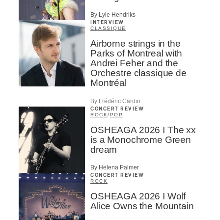
By Lyle Hendriks
INTERVIEW
CLASSIQUE
Airborne strings in the
Parks of Montreal with
Andrei Feher and the
Orchestre classique de
Montréal
By Frédéric Cardin
CONCERT REVIEW
ROCK
/
POP
OSHEAGA 2026 I The xx
is a Monochrome Green
dream
By Helena Palmer
CONCERT REVIEW
ROCK
OSHEAGA 2026 I Wolf
Alice Owns the Mountain