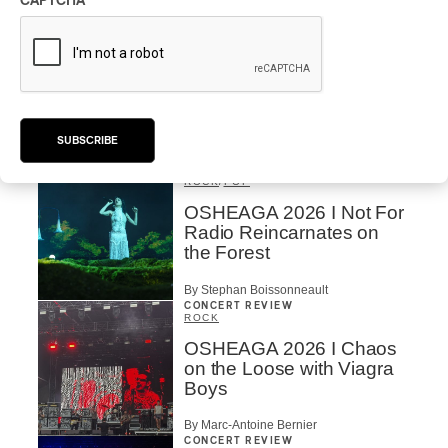
CAPTCHA
By Stephan Boissonneault
CONCERT REVIEW
HIP HOP
OSHEAGA 2026 I Clipse
Drip with Swag on the
Mountain
SUBSCRIBE
By Stephan Boissonneault
CONCERT REVIEW
ROCK
/
POP
OSHEAGA 2026 I Not For
Radio Reincarnates on
the Forest
By Stephan Boissonneault
CONCERT REVIEW
ROCK
OSHEAGA 2026 I Chaos
on the Loose with Viagra
Boys
By Marc-Antoine Bernier
CONCERT REVIEW