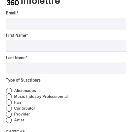
Infolettre
Mother is Still Ghosting
Our Dreams
Email
*
By Charly Blais
CONCERT REVIEW
COUNTRY POP
/
AMERICANA
/
POP
OSHEAGA 2026 I CMAT
First Name
*
Vs. The World
By Charly Blais
Last Name
*
CONCERT REVIEW
POP
/
ELECTRONIC
OSHEAGA 2026 | Lorde
Closes Osheaga Wired to
Type of Suscribers
Her Own Heartbeat
Aficionados
Music Industry Professionnal
By Stephan Boissonneault
Fan
CONCERT REVIEW
POP
Contributor
OSHEAGA 2026 I Zara
Provider
Larsson’s Lush, Yet Dull
Artist
Symphony