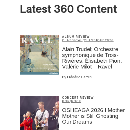
Latest 360 Content
Type of 
Afic
Musi
ALBUM REVIEW
Fan
CLASSICAL
/
CLASSIQUE
2026
Cont
Alain Trudel; Orchestre
Prov
symphonique de Trois-
Artis
Rivières; Élisabeth Pion;
Valérie Milot – Ravel
CAPTCH
By Frédéric Cardin
CONCERT REVIEW
POP
/
ROCK
SU
OSHEAGA 2026 I Mother
Mother is Still Ghosting
Our Dreams