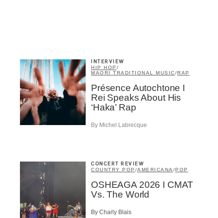
Suscribers
ionados
c Industry Professionnal
INTERVIEW
HIP HOP
/
MAORI TRADITIONAL MUSIC
/
RAP
ributor
ider
Présence Autochtone I
t
Rei Speaks About His
‘Haka’ Rap
A
By Michel Labrecque
CONCERT REVIEW
COUNTRY POP
/
AMERICANA
/
POP
BSCRIBE
OSHEAGA 2026 I CMAT
Vs. The World
By Charly Blais