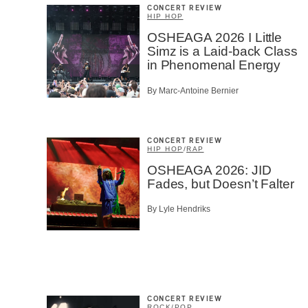
CONCERT REVIEW
HIP HOP
OSHEAGA 2026 I Little
Simz is a Laid-back Class
in Phenomenal Energy
By Marc-Antoine Bernier
CONCERT REVIEW
HIP HOP
/
RAP
OSHEAGA 2026: JID
Fades, but Doesn’t Falter
By Lyle Hendriks
CONCERT REVIEW
ROCK
/
POP