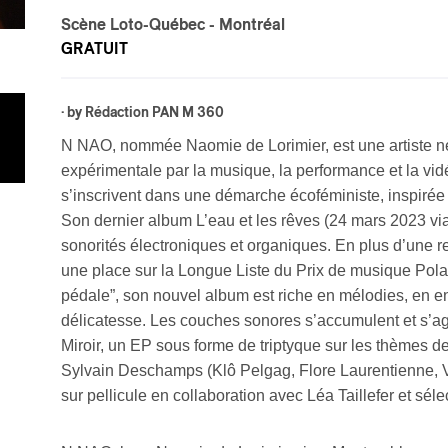
Scène Loto-Québec
- Montréal
GRATUIT
· by
Rédaction PAN M 360
N NAO, nommée Naomie de Lorimier, est une artiste né
expérimentale par la musique, la performance et la vi
s’inscrivent dans une démarche écoféministe, inspirée d
Son dernier album L’eau et les rêves (24 mars 2023 vi
sonorités électroniques et organiques. En plus d’une rec
une place sur la Longue Liste du Prix de musique Polar
pédale”, son nouvel album est riche en mélodies, en en
délicatesse. Les couches sonores s’accumulent et s’ag
Miroir, un EP sous forme de triptyque sur les thèmes de l
Sylvain Deschamps (Klô Pelgag, Flore Laurentienne, V
sur pellicule en collaboration avec Léa Taillefer et sél