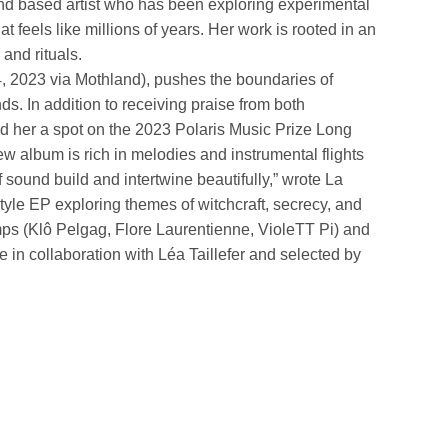
nd based artist who has been exploring experimental
feels like millions of years. Her work is rooted in an
and rituals.
4, 2023 via Mothland), pushes the boundaries of
ds. In addition to receiving praise from both
d her a spot on the 2023 Polaris Music Prize Long
ew album is rich in melodies and instrumental flights
 sound build and intertwine beautifully,” wrote La
style EP exploring themes of witchcraft, secrecy, and
ps (Klô Pelgag, Flore Laurentienne, VioleTT Pi) and
 in collaboration with Léa Taillefer and selected by