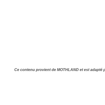
Inscription
Ce contenu provient de MOTHLAND
et est adapté
Infolettre
me
*
Last Name
*