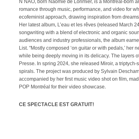
N NAO, born Naomie de Lorimier, is a Montreal-born a
romance through music, performance, and video for what 
ecofeminist approach, drawing inspiration from dreams 
Her latest album, L’eau et les rêves (released March 2
songwriting with a blend of electronic and organic soun
audiences and industry professionals, the album earne
List. “Mostly composed ‘on guitar or with pedals,’ her n
while being deeply moving in its delicacy. The layers of
Presse. In spring 2024, she released Miroir, a triptych-
spirals. The project was produced by Sylvain Descham
accompanied by her first music video shot on film, made
POP Montréal for their video showcase.
CE SPECTACLE EST GRATUIT!