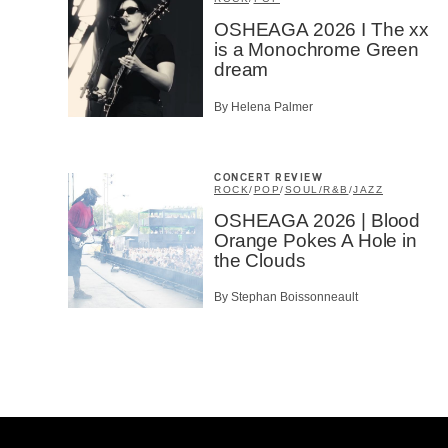
OSHEAGA 2026 I The xx
is a Monochrome Green
dream
By Helena Palmer
CONCERT REVIEW
ROCK
/
POP
/
SOUL/R&B
/
JAZZ
OSHEAGA 2026 | Blood
Orange Pokes A Hole in
the Clouds
By Stephan Boissonneault