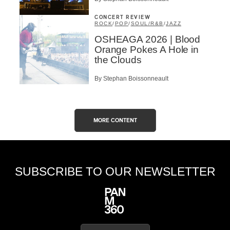
CONCERT REVIEW
ROCK
/
POP
/
SOUL/R&B
/
JAZZ
OSHEAGA 2026 | Blood
Orange Pokes A Hole in
the Clouds
By Stephan Boissonneault
MORE CONTENT
SUBSCRIBE TO OUR NEWSLETTER