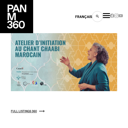
FRANÇAIS
s
ts
FULL LISTINGS 360
ns