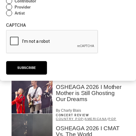
Contributor
Présence Autochtone I
Provider
Rei Speaks About His
Artist
‘Haka’ Rap
CAPTCHA
By Michel Labrecque
INTERVIEW
ELECTRONIC
Domesicle Series: The
Story of Sister Zo
By Ariel Rutherford
SUBSCRIBE
CONCERT REVIEW
POP
/
ROCK
OSHEAGA 2026 I Mother
Mother is Still Ghosting
Our Dreams
By Charly Blais
CONCERT REVIEW
COUNTRY POP
/
AMERICANA
/
POP
OSHEAGA 2026 I CMAT
Vs. The World