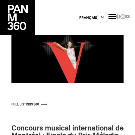
FRANÇAIS
s
ts
FULL LISTINGS 360
ns
Concours musical international de