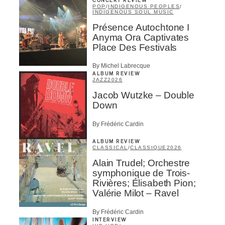
CONCERT REVIEW
POP
/
INDIGENOUS PEOPLES
/
INDIGENOUS SOUL MUSIC
Présence Autochtone I
Anyma Ora Captivates
Place Des Festivals
By Michel Labrecque
ALBUM REVIEW
JAZZ
2026
Jacob Wutzke – Double
Down
By Frédéric Cardin
ALBUM REVIEW
CLASSICAL
/
CLASSIQUE
2026
Alain Trudel; Orchestre
symphonique de Trois-
Rivières; Élisabeth Pion;
Valérie Milot – Ravel
By Frédéric Cardin
INTERVIEW