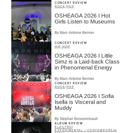
CONCERT REVIEW
ROCK
/
POP
OSHEAGA 2026 I Hot
Girls Listen to Museums
By Marc-Antoine Bernier
CONCERT REVIEW
HIP HOP
OSHEAGA 2026 I Little
Simz is a Laid-back Class
in Phenomenal Energy
By Marc-Antoine Bernier
CONCERT REVIEW
ROCK
/
POP
OSHEAGA 2026 I Sofia
Isella is Visceral and
Muddy
By Stephan Boissonneault
ALBUM REVIEW
ÉLECTRO
/
EXPÉRIMENTAL / CONTEMPORAIN