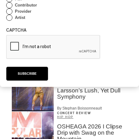
OSHEAGA 2026 I CMAT
Contributor
Vs. The World
Provider
Artist
By Charly Blais
CONCERT REVIEW
CAPTCHA
POP
/
ELECTRONIC
OSHEAGA 2026 | Lorde
Closes Osheaga Wired to
Her Own Heartbeat
By Stephan Boissonneault
CONCERT REVIEW
SUBSCRIBE
POP
OSHEAGA 2026 I Zara
Larsson’s Lush, Yet Dull
Symphony
By Stephan Boissonneault
CONCERT REVIEW
HIP HOP
OSHEAGA 2026 I Clipse
Drip with Swag on the
Mountain