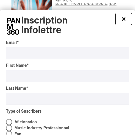
HIP HOP
/
MAORI TRADITIONAL MUSIC
/
RAP
Présence Autochtone I
Inscription
×
Rei Speaks About His
‘Haka’ Rap
Infolettre
By Michel Labrecque
INTERVIEW
Email
*
ELECTRONIC
Domesicle Series: The
Story of Sister Zo
First Name
*
By Ariel Rutherford
CONCERT REVIEW
POP
/
ROCK
Last Name
*
OSHEAGA 2026 I Mother
Mother is Still Ghosting
Our Dreams
Type of Suscribers
By Charly Blais
Aficionados
CONCERT REVIEW
COUNTRY POP
/
AMERICANA
/
POP
Music Industry Professionnal
Fan