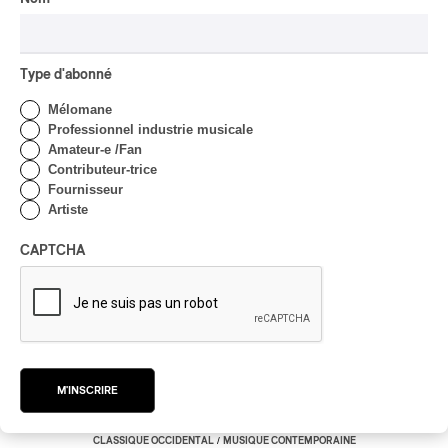
ires
Type d'abonné
n
Mélomane
lité
Professionnel industrie musicale
Amateur-e /Fan
Contributeur-trice
Fournisseur
Artiste
CAPTCHA
Les Violons du Roy | Rêves et
expérience sonore d’une nuit d’été
Les Violons du Roy | Rêves et expérience sonore
M'INSCRIRE
d’une nuit d’été
/
CLASSIQUE OCCIDENTAL
MUSIQUE CONTEMPORAINE