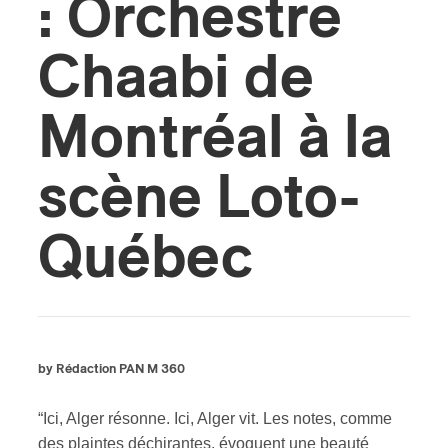
: Orchestre
Chaabi de
Montréal à la
scène Loto-
Québec
by Rédaction PAN M 360
“Ici, Alger résonne. Ici, Alger vit. Les notes, comme
des plaintes déchirantes, évoquent une beauté