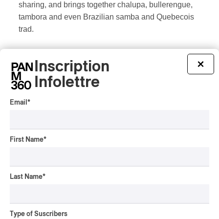
sharing, and brings together chalupa, bullerengue,
tambora and even Brazilian samba and Quebecois
trad.
CE SPECTACLE EST GRATUIT!
Inscription
×
Infolettre
Ce contenu provient du
Festival International
Nuits d’Afrique et est adapté par PAN M 360
Email
*
First Name
*
Last Name
*
Type of Suscribers