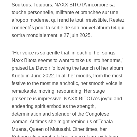
Soukous. Toujours, NAXX BITOTA incorpore sa
touche personnelle, militante et branchée sur une
afropop moderne, qui rend le tout irrésistible. Restez
connectés pour la sortie de son nouvel album 64 qui
sortira mondialement le 27 juin 2025.
“Her voice is so gentle that, in each of her songs,
Naxx Bitota seems to want to take us into her arms,”
praised Le Devoir following the launch of her album
Kuetu in June 2022. In all her moods, from the most
festive to the most melancholic, her smooth voice is
remarkable, moving, resounding. Her stage
presence is impressive. NAXX BITOTA’s joyful and
endearing spirit embodies the strength,
determination and splendor of the Congolese
woman. At times she might remind us of Tchala
Muana, Queen of Mutuashi. Other times, her
Sebene-style rumba takes centre stage, with long,