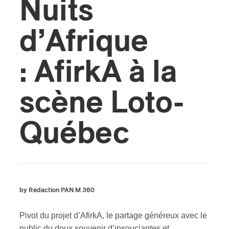
Nuits
d’Afrique
: AfirkA à la
scène Loto-
Québec
by Rédaction PAN M 360
Pivot du projet d’AfirkA, le partage généreux avec le
public du doux souvenir d’insouciantes et