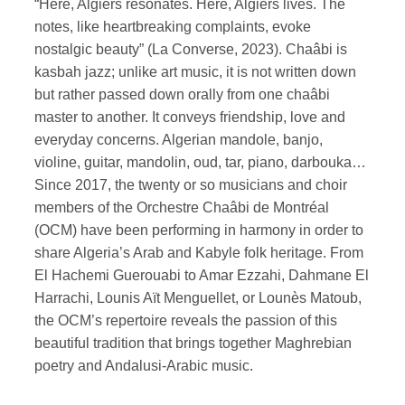
“Here, Algiers resonates. Here, Algiers lives. The
notes, like heartbreaking complaints, evoke
nostalgic beauty” (La Converse, 2023). Chaâbi is
kasbah jazz; unlike art music, it is not written down
but rather passed down orally from one chaâbi
master to another. It conveys friendship, love and
everyday concerns. Algerian mandole, banjo,
violine, guitar, mandolin, oud, tar, piano, darbouka…
Since 2017, the twenty or so musicians and choir
members of the Orchestre Chaâbi de Montréal
(OCM) have been performing in harmony in order to
share Algeria’s Arab and Kabyle folk heritage. From
El Hachemi Guerouabi to Amar Ezzahi, Dahmane El
Harrachi, Lounis Aït Menguellet, or Lounès Matoub,
the OCM’s repertoire reveals the passion of this
beautiful tradition that brings together Maghrebian
poetry and Andalusi-Arabic music.