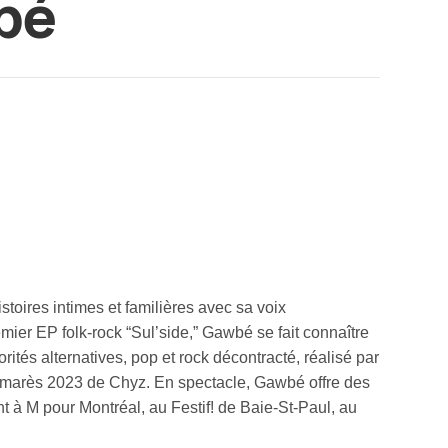
bé
toires intimes et familières avec sa voix
ier EP folk-rock “Sul’side,” Gawbé se fait connaître
ités alternatives, pop et rock décontracté, réalisé par
lmarès 2023 de Chyz. En spectacle, Gawbé offre des
t à M pour Montréal, au Festif! de Baie-St-Paul, au