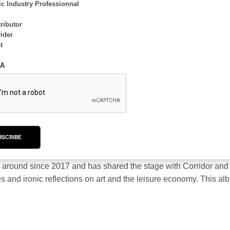
c Industry Professionnal
by Rédaction PAN M 360
ributor
ider
t
A
ive, Grand Public crée une musique aux textures angulaires et
xiste depuis 2017 et a partagé la scène avec Corridor et Omni. L
tantes et de réflexions ironiques sur l’art et l’économie du loi
BSCRIBE
nd Public creates music with angular textures and ethereal me
n around since 2017 and has shared the stage with Corridor and
ies and ironic reflections on art and the leisure economy. This a