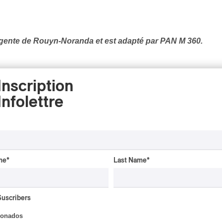
gente de Rouyn-Noranda et est adapté par PAN M 360.
Inscription
POP
/
PSYCH-FUNK
/
Infolettre
FME 202
Figures
me
*
Last Name
*
Public
Suscribers
ionados