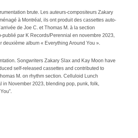
strumentation brute. Les auteurs-compositeurs Zakary
ménagé à Montréal, ils ont produit des cassettes auto-
’arrivée de Joe C. et Thomas M. à la section
 co-publié par K Records/Perennial en novembre 2023,
leur deuxième album « Everything Around You ».
mentation. Songwriters Zakary Slax and Kay Moon have
oduced self-released cassettes and contributed to
 Thomas M. on rhythm section. Celluloid Lunch
ial in November 2023, blending pop, punk, folk,
 You”.