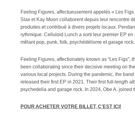
Feeling Figures, affectueusement appelés « Les Figs »
Slax et Kay Moon collaborent depuis leur rencontre déc
produites et contribué à divers projets locaux. Pendan
rythmique. Celluloid Lunch a sorti leur premier EP e
mêlant pop, punk, folk, psychédélisme et garage rock.
Feeling Figures, affectionately known as “Les Figs”,
been collaborating since their decisive meeting on the
various local projects. During the pandemic, the ban
released their first EP in 2021. Their first full-leng
psychedelia and garage rock. In 2024, Obe A. joined 
POUR ACHETER VOTRE BILLET, C’EST ICI!