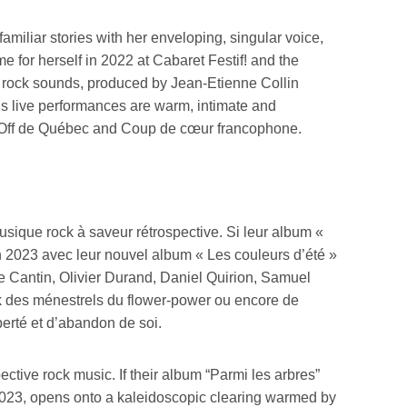
miliar stories with her enveloping, singular voice,
e for herself in 2022 at Cabaret Festif! and the
k rock sounds, produced by Jean-Etienne Collin
s live performances are warm, intimate and
val Off de Québec and Coup de cœur francophone.
usique rock à saveur rétrospective. Si leur album «
n 2023 avec leur nouvel album « Les couleurs d’été »
e Cantin, Olivier Durand, Daniel Quirion, Samuel
folk des ménestrels du flower-power ou encore de
berté et d’abandon de soi.
ctive rock music. If their album “Parmi les arbres”
n 2023, opens onto a kaleidoscopic clearing warmed by