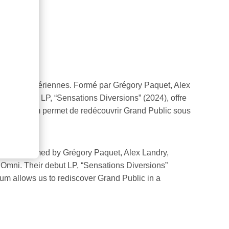
 mélodies aériennes. Formé par Grégory Paquet, Alex
eur premier LP, “Sensations Diversions” (2024), offre
sir. Cet album permet de redécouvrir Grand Public sous
lodies. Formed by Grégory Paquet, Alex Landry,
 Omni. Their debut LP, “Sensations Diversions”
lbum allows us to rediscover Grand Public in a