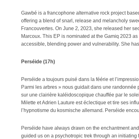
Gawbé is a francophone alternative rock project based
offering a blend of snarl, release and melancholy swee
Francouvertes. On June 2, 2023, she released her sec
Marcoux. This EP is nominated at the Gamiq 2023 as 
accessible, blending power and vulnerability. She ha
Perséide (17h)
Perséide a toujours puisé dans la féérie et l’impressi
Parmi les arbres » nous guidait dans une randonnée p
sur une clairière kaléidoscopique chauffée par le so
Milette et Adrien Lauture est éclectique et tire ses i
l’hypnotisme du kosmische allemand. Perséide encourag
Perséide have always drawn on the enchantment and sens
guided us on a psychotropic trek through an initiatin