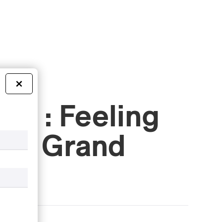
×
ROCK
4 : Feeling
 et Grand