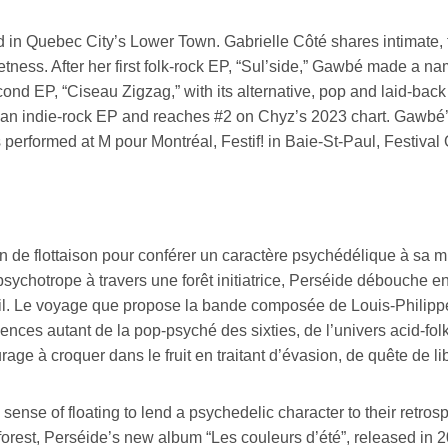
 in Quebec City’s Lower Town. Gabrielle Côté shares intimate, fa
tness. After her first folk-rock EP, “Sul’side,” Gawbé made a nam
ond EP, “Ciseau Zigzag,” with its alternative, pop and laid-bac
an indie-rock EP and reaches #2 on Chyz’s 2023 chart. Gawbé’
s performed at M pour Montréal, Festif! in Baie-St-Paul, Festi
on de flottaison pour conférer un caractère psychédélique à sa m
sychotrope à travers une forêt initiatrice, Perséide débouche e
leil. Le voyage que propose la bande composée de Louis-Philipp
nfluences autant de la pop-psyché des sixties, de l’univers acid-
e à croquer dans le fruit en traitant d’évasion, de quête de li
e of floating to lend a psychedelic character to their retrospe
g forest, Perséide’s new album “Les couleurs d’été”, released i