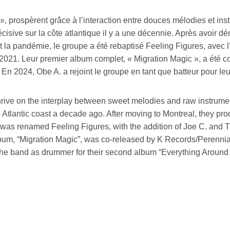
, prospèrent grâce à l’interaction entre douces mélodies et in
isive sur la côte atlantique il y a une décennie. Après avoir dé
t la pandémie, le groupe a été rebaptisé Feeling Figures, avec l
n 2021. Leur premier album complet, « Migration Magic », a été
 En 2024, Obe A. a rejoint le groupe en tant que batteur pour 
 thrive on the interplay between sweet melodies and raw instru
 Atlantic coast a decade ago. After moving to Montreal, they pr
d was renamed Feeling Figures, with the addition of Joe C. and
th album, “Migration Magic”, was co-released by K Records/Perenn
the band as drummer for their second album “Everything Around