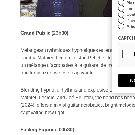
Musi
Fan
Cont
Prov
Artis
Grand Public (23h30)
CAPTCH
Mélangeant rythmiques hypnotiques et tension explos
Landry, Mathieu Leclerc, et Joé Pelletier, le groupe e
un mélange d’acrobaties à la guitare, de mélodies écla
une lumière nouvelle et captivante.
SU
Blending hypnotic rhythms and explosive tension, Gra
Mathieu Leclerc, and Joé Pelletier, the band has bee
(2024), offers a mix of guitar acrobatics, bright melod
captivating new light.
Feeling Figures (00h30)