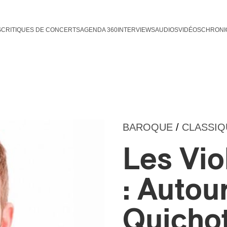
S
CRITIQUES DE CONCERTS
AGENDA 360
INTERVIEWS
AUDIOS
VIDÉOS
CHRONI
BAROQUE
/
CLASSIQ
Les Vio
: Autou
Quichot