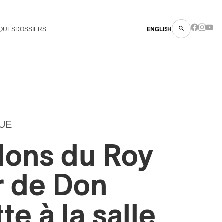
QUES
DOSSIERS
ENGLISH
UE
lons du Roy
r de Don
te à la salle