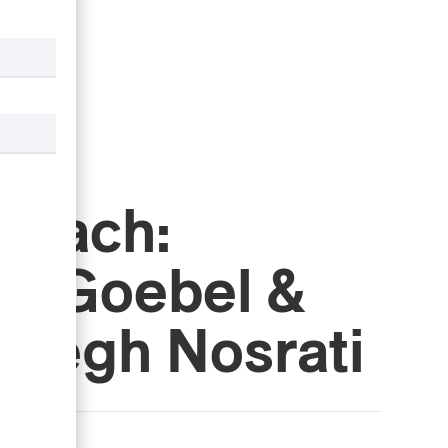
l Bach:
rd Goebel &
ajegh Nosrati