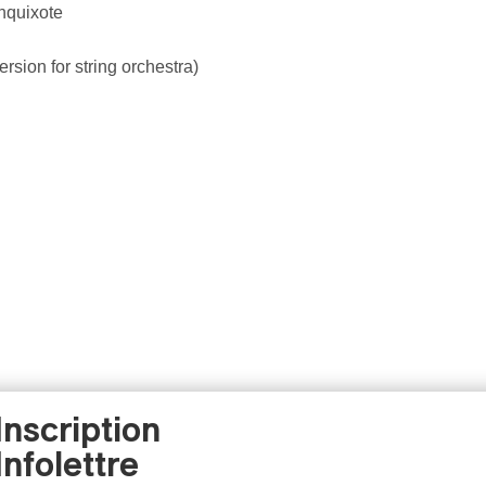
nquixote
rsion for string orchestra)
Inscription
Infolettre