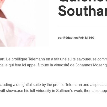
South
par Rédaction PAN M 360
rt. Le prolifique Telemann en a fait une suite savoureuse comm
ncelle qui fera ici appel à toute la virtuosité de Johannes Moser
luding a delightful suite by the prolific Telemann and a specta
will showcase his full virtuosity in Sallinen’s work, then also a