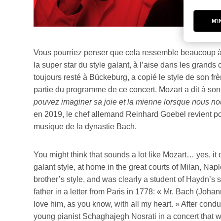
M'I
Vous pourriez penser que cela ressemble beaucoup à Mo
la super star du style galant, à l’aise dans les grand
toujours resté à Bückeburg, a copié le style de son f
partie du programme de ce concert. Mozart a dit à son
pouvez imaginer sa joie et la mienne lorsque nous n
en 2019, le chef allemand Reinhard Goebel revient po
musique de la dynastie Bach.
You might think that sounds a lot like Mozart… yes, it 
galant style, at home in the great courts of Milan, Na
brother’s style, and was clearly a student of Haydn’s
father in a letter from Paris in 1778: « Mr. Bach (Jo
love him, as you know, with all my heart. » After con
young pianist Schaghajegh Nosrati in a concert that wi