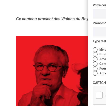
Votre cou
Ce contenu provient
des Violons du Roy et est a
Prénom
*
Type d'
Mél
Prof
Amat
Cont
Four
Arti
CAPTCH