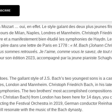
par Rédaction PAN M 360
NSCRIRE
zart … oui, en effet. Le style galant des deux plus jeunes fils
s cours de Milan, Naples, Londres et Mannheim. Christoph Friedr
rère et a manifestement bien étudié les symphonies de Haydn. Le
 père dans une lettre de Paris en 1778 :
« M. Bach (Johann Chris
ous sommes retrouvés. Je l’aime, comme vous le savez, de tout
ur son édition 2023, accompagné par la jeune pianiste Schagha
does. The gallant style of J.S. Bach’s two youngest sons is a cas
ples, London and Mannheim. Christoph Friedrich Bach, in his later
 symphonies. The two brothers’ most accomplished compositions a
hann Christian Bach) from London has been here for 14 days, you
ducting the Festival Orchestra in 2019, German conductor Reinha
ll resonate with the music of the Bach dynasty.