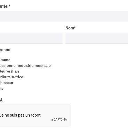
rriel
*
dapté par PAN M 360
Nom
*
CLASSIQUE
abonné
omane
Festiva
essionnel industrie musicale
eur-e /Fan
ributeur-trice
Reinha
nisseur
ste
Schagh
A