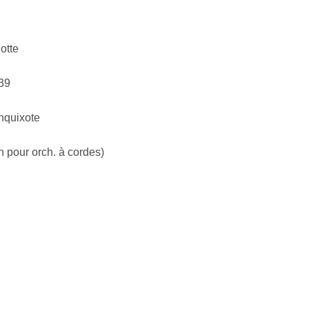
otte
439
nquixote
n pour orch. à cordes)