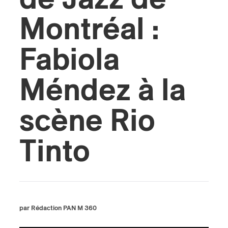
Montréal :
ires
n
Fabiola
lité
Méndez à la
scène Rio
Tinto
par Rédaction PAN M 360