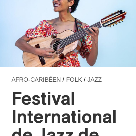
s
AFRO-CARIBÉEN
/
FOLK
/
JAZZ
Festival
International
de Jazz de