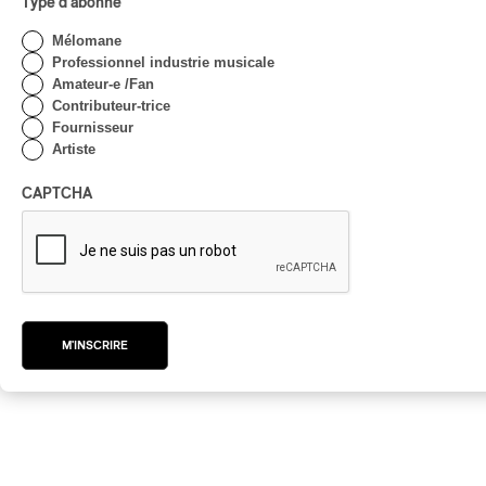
Type d'abonné
Mélomane
Professionnel industrie musicale
Amateur-e /Fan
Contributeur-trice
CE SPECTACLE EST GRATUIT!
Fournisseur
Artiste
CAPTCHA
M'INSCRIRE