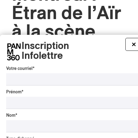
Étran de l’Aïr
à la scène
Inscription
×
Rio Tinto
Infolettre
Votre courriel
*
par Rédaction PAN M 360
Prénom
*
Nom
*