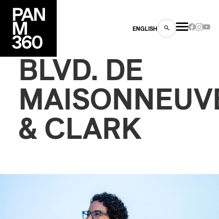
ENGLISH
BLVD. DE
MAISONNEUV
& CLARK
es
s
ns