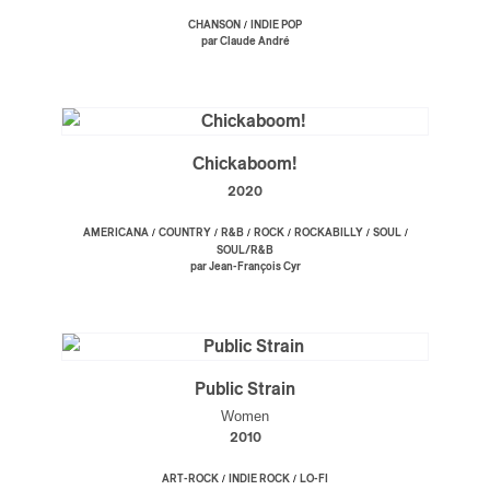
/
CHANSON
INDIE POP
par Claude André
s
Chickaboom!
2020
/
/
/
/
/
/
AMERICANA
COUNTRY
R&B
ROCK
ROCKABILLY
SOUL
SOUL/R&B
par Jean-François Cyr
Public Strain
Women
2010
/
/
ART-ROCK
INDIE ROCK
LO-FI