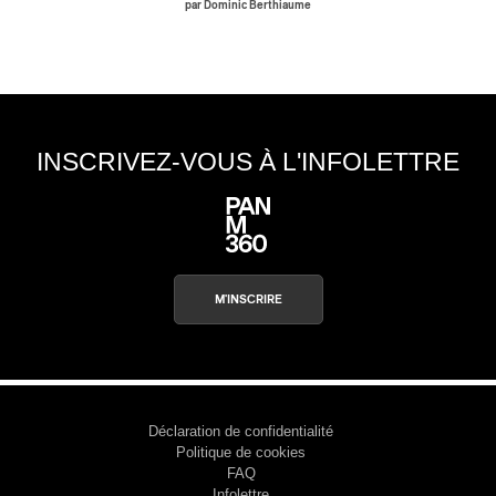
par Dominic Berthiaume
ires
n
lité
INSCRIVEZ-VOUS À L'INFOLETTRE
M'INSCRIRE
Déclaration de confidentialité
Politique de cookies
FAQ
Infolettre