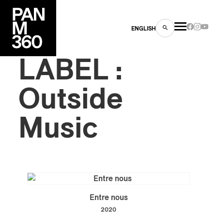
ENGLISH
LABEL :
Outside
Music
es
s
Entre nous
ns
2020