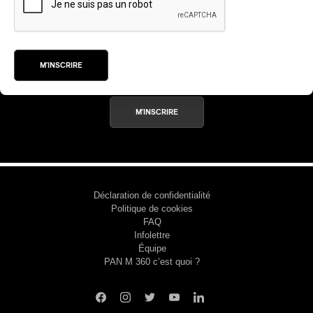
INSCRIVEZ-VOUS À L'INFOLETTRE
ires
n
M'INSCRIRE
lité
M'INSCRIRE
Déclaration de confidentialité
Politique de cookies
FAQ
Infolettre
Équipe
PAN M 360 c’est quoi ?