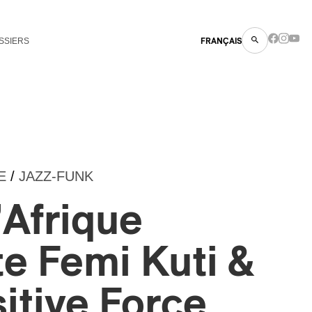
SSIERS
FRANÇAIS
E
/
JAZZ-FUNK
’Afrique
e Femi Kuti &
itive Force