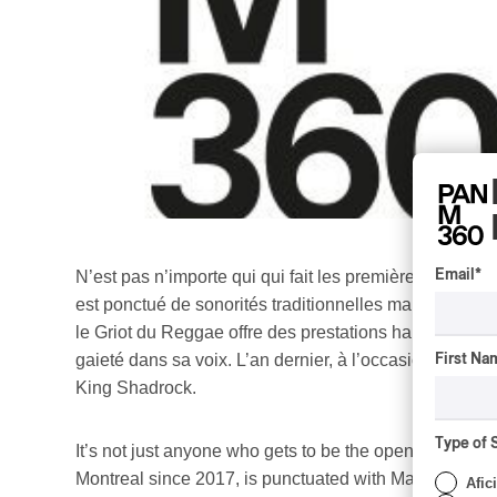
Email
*
N’est pas n’importe qui qui fait les premières partie
est ponctué de sonorités traditionnelles mandingues q
le Griot du Reggae offre des prestations hautes en cou
gaieté dans sa voix. L’an dernier, à l’occasion du 35e
First Na
King Shadrock.
Type of 
It’s not just anyone who gets to be the opening act fo
Montreal since 2017, is punctuated with Mandinka rhyt
Afic