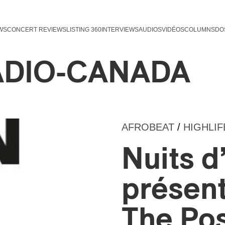
WS
CONCERT REVIEWS
LISTING 360
INTERVIEWS
AUDIOS
VIDÉOS
COLUMNS
DO
ADIO-CANADA
AFROBEAT
/
HIGHLIF
Nuits d
présent
The Pos