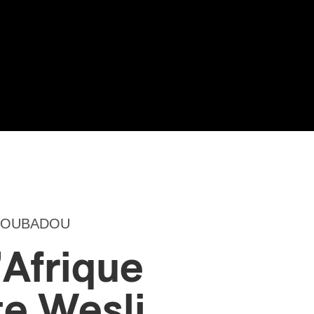
OUBADOU
’Afrique
te Wesli