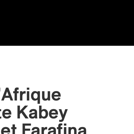
’Afrique
te Kabey
et Farafina