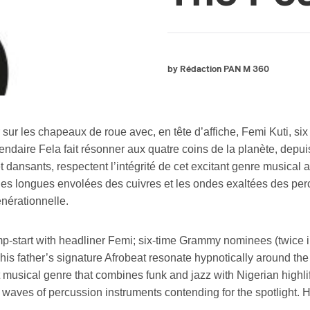
by Rédaction PAN M 360
er sur les chapeaux de roue avec, en tête d’affiche, Femi Kuti, 
égendaire Fela fait résonner aux quatre coins de la planète, depu
ansants, respectent l’intégrité de cet excitant genre musical al
les longues envolées des cuivres et les ondes exaltées des per
énérationnelle.
mp-start with headliner Femi; six-time Grammy nominees (twice i
his father’s signature Afrobeat resonate hypnotically around the
 musical genre that combines funk and jazz with Nigerian highli
 waves of percussion instruments contending for the spotlight. H