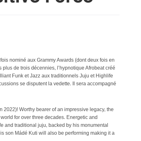
six fois nominé aux Grammy Awards (dont deux fois en
is plus de trois décennies, l’hypnotique Afrobeat créé
liant Funk et Jazz aux traditionnels Juju et Highlife
cussions se disputent la vedette. Il sera accompagné
n 2022)! Worthy bearer of an impressive legacy, the
 world for over three decades. Energetic and
fe and traditional juju, backed by his monumental
is son Mádé Kuti will also be performing making it a