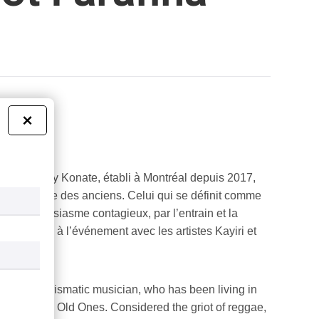
×
atique Kabey Konate, établi à Montréal depuis 2017,
r la sagesse des anciens. Celui qui se définit comme
r un enthousiasme contagieux, par l’entrain et la
on hommage à l’événement avec les artistes Kayiri et
 of this charismatic musician, who has been living in
sdom of the Old Ones. Considered the griot of reggae,