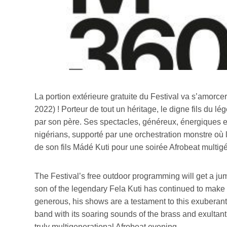
La portion extérieure gratuite du Festival va s’amorc
2022) ! Porteur de tout un héritage, le digne fils du l
par son père. Ses spectacles, généreux, énergiques et d
nigérians, supporté par une orchestration monstre où 
de son fils Mádé Kuti pour une soirée Afrobeat multig
The Festival’s free outdoor programming will get a ju
son of the legendary Fela Kuti has continued to make 
generous, his shows are a testament to this exuberant
band with its soaring sounds of the brass and exultant
truly multigenerational Afrobeat evening.