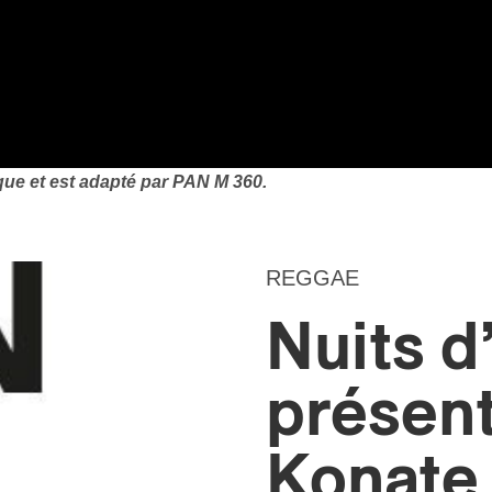
que et est adapté par PAN M 360.
REGGAE
Nuits d
présen
Konate 