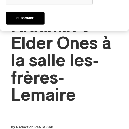
Amirtha
SUBSCRIBE
Kidambi’s
Elder Ones à
la salle les-
frères-
Lemaire
by Rédaction PAN M 360