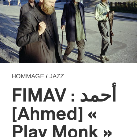
HOMMAGE
/
JAZZ
FIMAV : أحمد
[Ahmed] «
Play Monk »