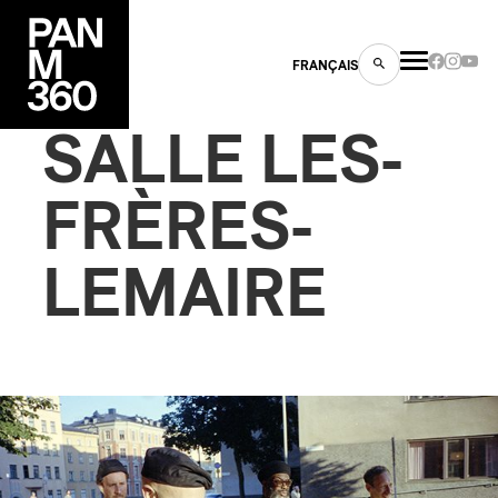
FRANÇAIS
SALLE LES-
FRÈRES-
s
LEMAIRE
ts
ns