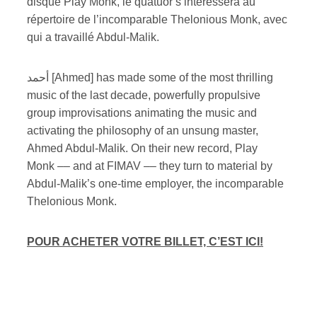
disque Play Monk, le quatuor s’intéressera au
répertoire de l’incomparable Thelonious Monk, avec
qui a travaillé Abdul-Malik.
أحمد [Ahmed] has made some of the most thrilling
music of the last decade, powerfully propulsive
group improvisations animating the music and
activating the philosophy of an unsung master,
Ahmed Abdul-Malik. On their new record, Play
Monk –– and at FIMAV –– they turn to material by
Abdul-Malik’s one-time employer, the incomparable
Thelonious Monk.
POUR ACHETER VOTRE BILLET, C’EST ICI!