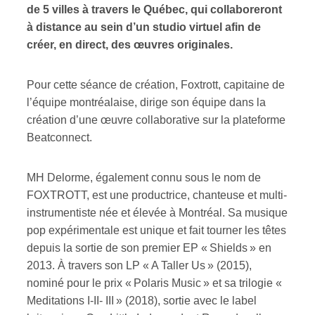
de 5 villes à travers le Québec, qui collaboreront
à distance au sein d’un studio virtuel afin de
créer, en direct, des œuvres originales.
Inscription
×
Infolettre
Pour cette séance de création, Foxtrott, capitaine de
l’équipe montréalaise, dirige son équipe dans la
Votre courriel
*
création d’une œuvre collaborative sur la plateforme
Beatconnect.
Prénom
*
MH Delorme, également connu sous le nom de
FOXTROTT, est une productrice, chanteuse et multi-
instrumentiste née et élevée à Montréal. Sa musique
Nom
*
pop expérimentale est unique et fait tourner les têtes
depuis la sortie de son premier EP « Shields » en
2013. À travers son LP « A Taller Us » (2015),
Type d'abonné
nominé pour le prix « Polaris Music » et sa trilogie «
Mélomane
Meditations I-II- III » (2018), sortie avec le label
Professionnel industrie musicale