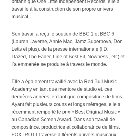
britannique One Little Independent Records, elle a
Amateur-e /Fan
travaillé à la construction de son propre univers
Contributeur-trice
musical.
Fournisseur
Artiste
Son travail a reçu le soutien de BBC 1 et BBC 6
CAPTCHA
(Lauren Laverne, Annie Mac, Jamz Supernova, Don
Letts et plus), de la presse internationale (I.D,
Dazed, The Fader, Line of Best Fit, Nowness , etc) et
l’a emmenée se produire à travers le monde.
Elle a également travaillé avec la Red Bull Music
Academy en tant que mentore de studio et, ces
dernières années, en tant que compositrice de films.
Ayant fait plusieurs courts et longs métrages, elle a
récemment remporté le prix « Best Original Music »
au Canadian Screen Award. Dans son travail de
compositrice, productrice et collaboratrice de films,
FOXTROTT traverse différents univers musicaux