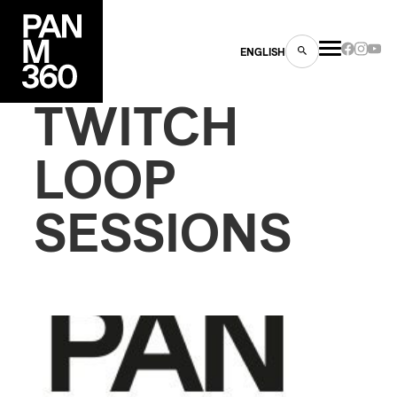
ENGLISH
TWITCH
LOOP
SESSIONS
es
s
ns