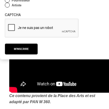
Fournisseur
POUR ACHETER VOTRE BILLET, C’EST ICI!
Artiste
CAPTCHA
M'INSCRIRE
Ce contenu provient de la Place des Arts et est
adapté par PAN M 360.