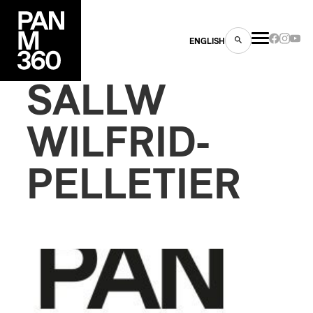
ENGLISH
SALLW
WILFRID-
PELLETIER
es
s
ns