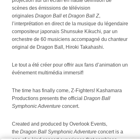
projection sur un écran en haute définition de
scènes des émissions de télévision
originales
Dragon Ball
et
Dragon Ball Z
,
l’interprétation en direct de la musique du légendaire
compositeur japonais Shunsuke Kikuchi, par un
orchestre de 60 musiciens accompagné du chanteur
original de Dragon Ball, Hiroki Takahashi.
Le tout a été créer pour offrir aux fans d’animation un
événement multimédia immersif!
The time has finally come, Z-Fighters! Kashamara
Productions presents the official
Dragon Ball
Symphonic Adventure
concert.
Created and produced by Overlook Events,
the
Dragon Ball Symphonic Adventure
concert is a
one-of-a-kind concert experience that combines