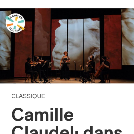
s
CLASSIQUE
Camille
Claudel: dans