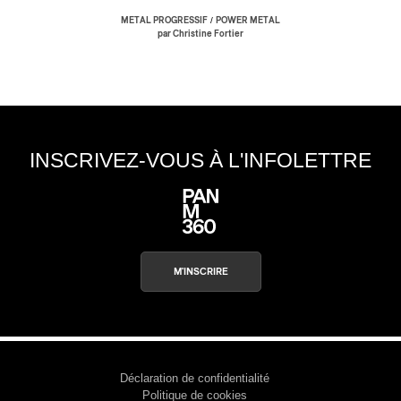
/
METAL PROGRESSIF
POWER METAL
par Christine Fortier
s
INSCRIVEZ-VOUS À L'INFOLETTRE
M'INSCRIRE
Déclaration de confidentialité
Politique de cookies