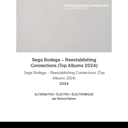
s
Prénom
*
Nom
*
Sega Bodega – Reestablishing
Type d'abonné
Connections (Top Albums 2024)
Sega Bodega – Reestablishing Connections (Top
Mélomane
Albums 2024)
Professionnel industrie musicale
2024
Amateur-e /Fan
Contributeur-trice
/
/
ALTERNATIVE
ÉLECTRO
ÉLECTRONIQUE
Fournisseur
par Helena Palmer
Artiste
CAPTCHA