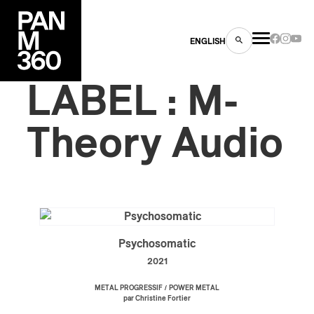
ENGLISH
LABEL : M-
Theory Audio
es
s
Psychosomatic
2021
/
METAL PROGRESSIF
POWER METAL
par Christine Fortier
ns