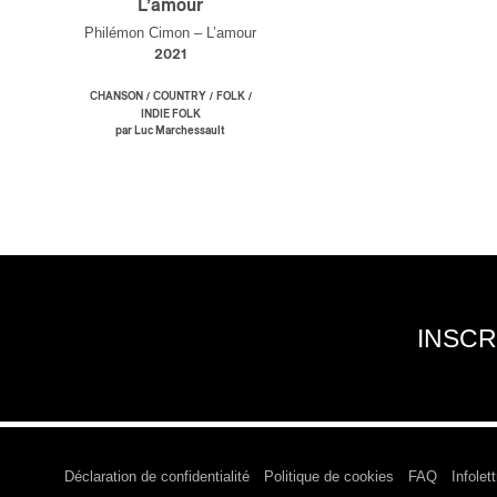
L’amour
Philémon Cimon – L’amour
2021
/
/
/
CHANSON
COUNTRY
FOLK
INDIE FOLK
par Luc Marchessault
INSCR
Déclaration de confidentialité
Politique de cookies
FAQ
Infolett