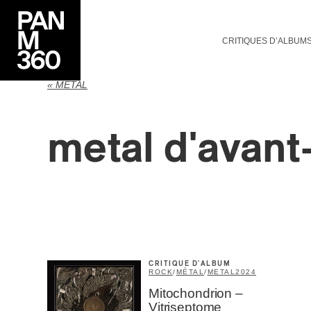
CRITIQUES D’ALBUM
« METAL
metal d'avant
Votre cou
CRITIQUE D'ALBUM
ROCK
/
MÉTAL
/
METAL
2024
Prénom
*
Mitochondrion –
Vitriseptome