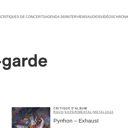
S
CRITIQUES DE CONCERTS
AGENDA 360
INTERVIEWS
AUDIOS
VIDÉOS
CHRONI
-garde
Inscription
Infolettre
rriel
*
CRITIQUE D'ALBUM
ROCK
/
EXPERIMENTAL
/
METAL
2024
Nom
*
Pyrrhon – Exhaust