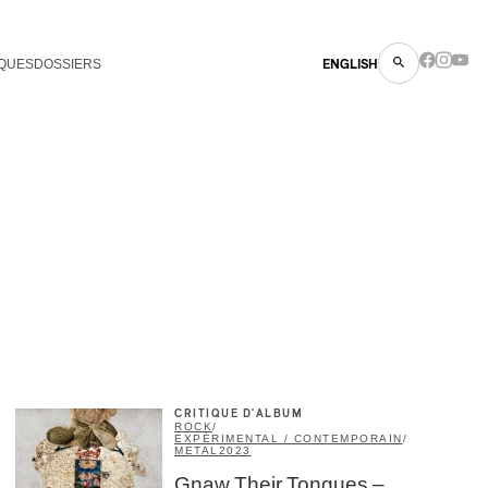
QUES
DOSSIERS
ENGLISH
×
CRITIQUE D'ALBUM
ROCK
/
EXPÉRIMENTAL / CONTEMPORAIN
/
METAL
2023
Gnaw Their Tongues –