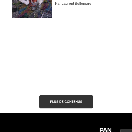
Par Laurent Bellemare
abonné
omane
essionnel industrie musicale
eur-e /Fan
ributeur-trice
nisseur
ste
A
PLUS DE CONTENUS
NSCRIRE