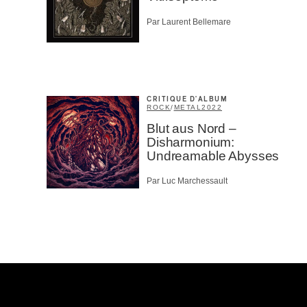
Par Laurent Bellemare
Type d'
Mél
Prof
Amat
Cont
CRITIQUE D'ALBUM
Four
ROCK
/
METAL
2022
Arti
Blut aus Nord –
Disharmonium:
CAPTCH
Undreamable Abysses
Par Luc Marchessault
M'I