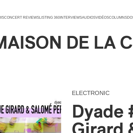
WS
CONCERT REVIEWS
LISTING 360
INTERVIEWS
AUDIOS
VIDÉOS
COLUMNS
DO
 MAISON DE LA 
ELECTRONIC
Dyade #
Girard