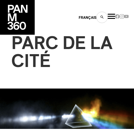
FRANÇAIS
PARC DE LA
CITÉ
s
ts
ns