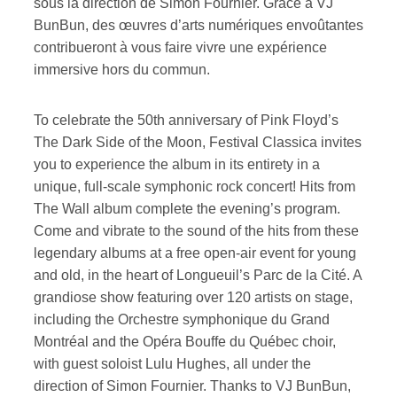
sous la direction de Simon Fournier. Grâce à VJ
BunBun, des œuvres d’arts numériques envoûtantes
contribueront à vous faire vivre une expérience
Type of Suscribers
immersive hors du commun.
Aficionados
Music Industry Professionnal
To celebrate the 50th anniversary of Pink Floyd’s
Fan
The Dark Side of the Moon, Festival Classica invites
Contributor
you to experience the album in its entirety in a
Provider
Artist
unique, full-scale symphonic rock concert! Hits from
The Wall album complete the evening’s program.
CAPTCHA
Come and vibrate to the sound of the hits from these
legendary albums at a free open-air event for young
and old, in the heart of Longueuil’s Parc de la Cité. A
grandiose show featuring over 120 artists on stage,
including the Orchestre symphonique du Grand
Montréal and the Opéra Bouffe du Québec choir,
SUBSCRIBE
with guest soloist Lulu Hughes, all under the
direction of Simon Fournier. Thanks to VJ BunBun,