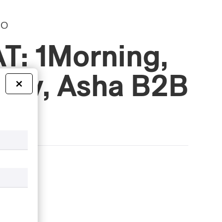
NO
T: 1Morning,
rry, Asha B2B
×
a