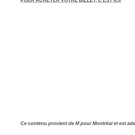
POUR ACHETER VOTRE BILLET, C’EST ICI!
Ce contenu provient de M pour Montréal et est ad