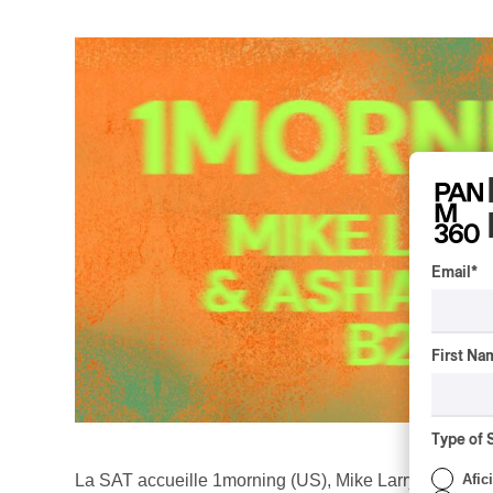
Email
*
First Na
Type of 
Afic
La SAT accueille 1morning (US), Mike Larry et Asha b