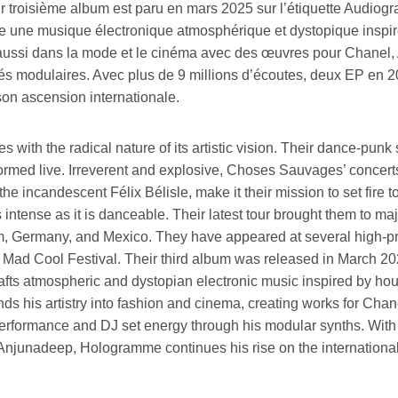
 troisième album est paru en mars 2025 sur l’étiquette Audiogr
 une musique électronique atmosphérique et dystopique inspiré
e aussi dans la mode et le cinéma avec des œuvres pour Chanel
thés modulaires. Avec plus de 9 millions d’écoutes, deux EP en 2
on ascension internationale.
h the radical nature of its artistic vision. Their dance-punk s
ormed live. Irreverent and explosive, Choses Sauvages’ concerts 
 incandescent Félix Bélisle, make it their mission to set fire t
 intense as it is danceable. Their latest tour brought them to 
 Germany, and Mexico. They have appeared at several high-profi
ad Cool Festival. Their third album was released in March 20
afts atmospheric and dystopian electronic music inspired by ho
tends his artistry into fashion and cinema, creating works for C
erformance and DJ set energy through his modular synths. With 
l Anjunadeep, Hologramme continues his rise on the international