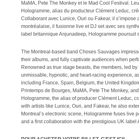
MaMA, Pete The Monkey et le Mad Cool Festival. Leur
Hologramme, alias du producteur Clément Leduc, crée
Collaborant avec Lunice, Ouri ou Fakear, il s’impos
montréalaise, il fusionne live et DJ set avec ses syn
label britannique Anjunadeep, Hologramme poursuit s
The Montreal-based band Choses Sauvages impresses wit
their albums, and fully captivate audiences when perf
Renowned as true stage beasts, the members, led by the
unmissable, hypnotic, and heart-racing experience, as
including France, Spain, Belgium, the United Kingdom,
Printemps de Bourges, MaMA, Pete The Monkey, and M
Hologramme, the alias of producer Clément Leduc, cr
with artists like Lunice, Ouri, and Fakear, he also ex
Montreal’s electronic scene, Hologramme fuses live p
and a first collaboration with the prestigious UK labe