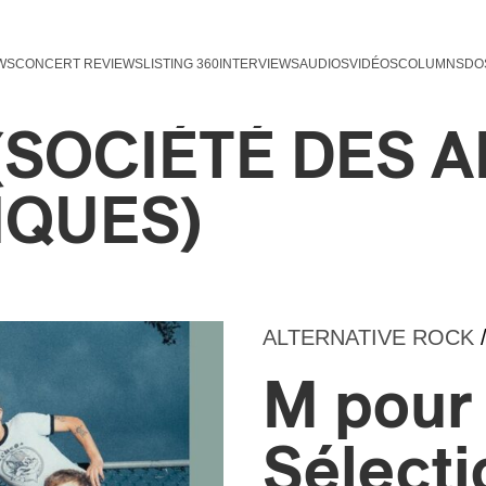
WS
CONCERT REVIEWS
LISTING 360
INTERVIEWS
AUDIOS
VIDÉOS
COLUMNS
DO
(SOCIÉTÉ DES A
QUES)
ALTERNATIVE ROCK
M pour 
Sélectio