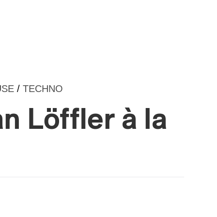
USE
/
TECHNO
n Löffler à la