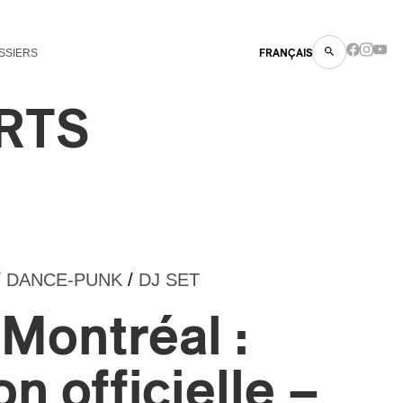
SSIERS
FRANÇAIS
RTS
/
DANCE-PUNK
/
DJ SET
Montréal :
n officielle –