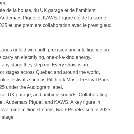
am.
e de la house, du UK garage et de l’ambient.
, Audemars Piguet et KAWS. Figure clé de la scène
025 et une première collaboration avec le prestigieux
ongs unfold with both precision and intelligence on
carry an electrifying, one-of-a-kind energy.
o any stage they step on. Every show is an
major stages across Quebec and around the world,
le festivals such as Pitchfork Music Festival Paris,
25 under the Audiogram label.
use, UK garage, and ambient sounds. Collaborating
hanel, Audemars Piguet, and KAWS. A key figure in
over nine million streams, two EPs released in 2025,
 stage.