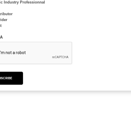
c Industry Professionnal
b Runa for an evening of techno, break and bass.
ributor
ider
t
A
BSCRIBE