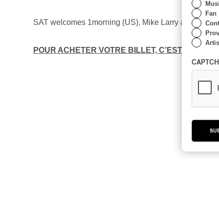
Musi
Fan
SAT welcomes 1morning (US), Mike Larry and Asha b2
Cont
Prov
Artis
POUR ACHETER VOTRE BILLET, C’EST ICI!
CAPTCH
SU