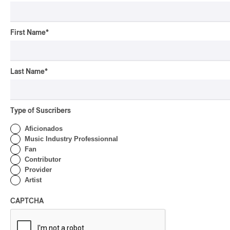
Ce contenu provient du Festival International de
First Name
*
Jazz de Montréal et est adapté par PAN M 360
Last Name
*
Type of Suscribers
Aficionados
Music Industry Professionnal
Fan
Contributor
Provider
Artist
CAPTCHA