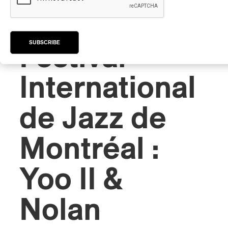
FREE JAZZ
/
KRAUTROCK
/
POST-
ROCK
SUBSCRIBE
Festival
International
de Jazz de
Montréal :
Yoo II &
Nolan