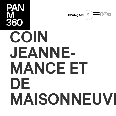
FRANÇAIS
COIN
JEANNE-
s
MANCE ET
ts
DE
MAISONNEUV
ns