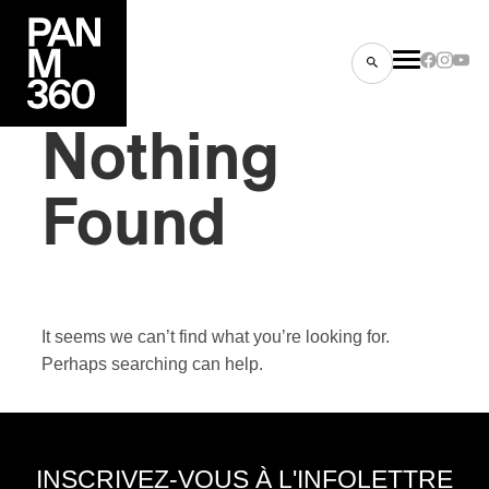
Nothing
Found
es
s
It seems we can’t find what you’re looking for.
Perhaps searching can help.
ns
INSCRIVEZ-VOUS À L'INFOLETTRE