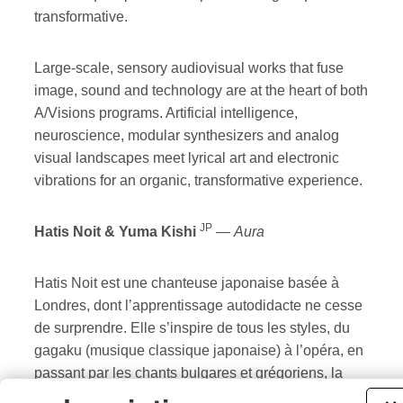
transformative.
Large-scale, sensory audiovisual works that fuse
image, sound and technology are at the heart of both
A/Visions programs. Artificial intelligence,
neuroscience, modular synthesizers and analog
visual landscapes meet lyrical art and electronic
vibrations for an organic, transformative experience.
JP
Hatis Noit & Yuma Kishi
—
Aura
Hatis Noit est une chanteuse japonaise basée à
Londres, dont l’apprentissage autodidacte ne cesse
de surprendre. Elle s’inspire de tous les styles, du
gagaku (musique classique japonaise) à l’opéra, en
passant par les chants bulgares et grégoriens, la
musique d’avant-garde et la musique pop. C’est à