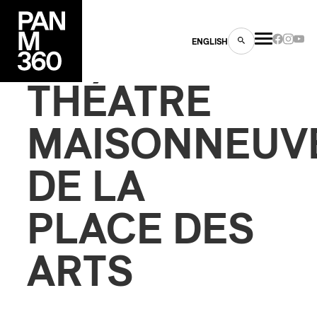
ENGLISH
THÉATRE
MAISONNEUV
DE LA
es
s
PLACE DES
ARTS
ns