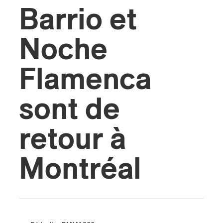
Barrio et
ires
Noche
n
lité
Flamenca
sont de
retour à
Montréal