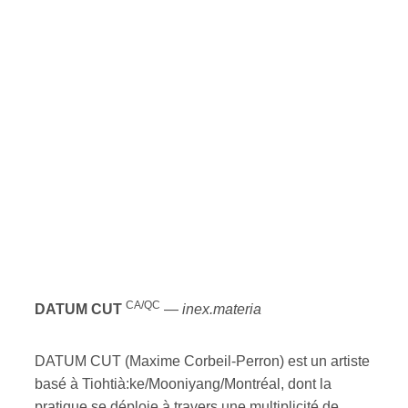
CA/QC
DATUM CUT
—
inex.materia
DATUM CUT (Maxime Corbeil-Perron) est un artiste
basé à Tiohtià:ke/Mooniyang/Montréal, dont la
pratique se déploie à travers une multiplicité de