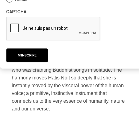
She draws inspiration from all styles, from gagaku
(Japanese classical music) to opera, Bulgarian and
CAPTCHA
Gregorian chant, avant-garde and pop music. It was
at the age of 16, during a trip to Nepal to visit the
birthplace of Buddha, that she first glimpsed her
vocation. During a morning walk while staying at a
women’s temple in Lumbini, she heard an almost
imperceptible chant. On closer examination, she
M'INSCRIRE
realized that the melody came from a female monk
who was chanting Buddhist songs in solitude. The
harmony moves Hatis Noit so deeply that she is
instantly moved by the visceral power of the human
voice; a primitive, instinctive instrument that
connects us to the very essence of humanity, nature
and our universe.