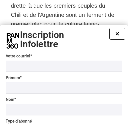
drette là que les premiers peuples du
Chili et de l’Argentine sont un ferment de
premier plan pour la culture latino-
américaine en général, y compris dans
Inscription
×
les zones septentrionales où nous
Infolettre
sommes. Et c’est pourquoi l’artiste
Votre courriel
*
montréalais Akawui est pertinent, aux
portes de l’hiver.
Prénom
*
Ses identités culturelles sont
autochtones, latines, québécoises
Nom
*
francophones, panaméricaines,
mondialistes. Son expression est vaste,
Type d'abonné
chaque chanson représente un courant