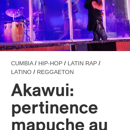
s
CUMBIA
/
HIP-HOP
/
LATIN RAP
/
LATINO
/
REGGAETON
Akawui:
pertinence
mapuche au